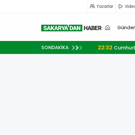
Yazarlar
Vide
Günde
22:32
SONDAKİKA
ve Gazze mesajı
Cumhurb