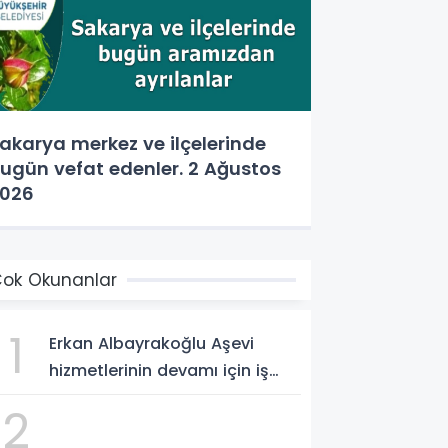
akarya merkez ve ilçelerinde
ugün vefat edenler. 2 Ağustos
026
ok Okunanlar
1
Erkan Albayrakoğlu Aşevi
hizmetlerinin devamı için iş
birliği protokolü imzalandı.
2