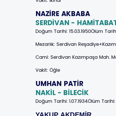
Vakit:
İkindi
NAZİRE AKBABA
SERDİVAN - HAMİTABA
Doğum Tarihi:
15.03.1950
Ölüm Tarih
Mezarlık:
Serdivan Reşadiye+Kazım
Cami:
Serdivan Kazımpaşa Mah. M
Vakit:
Öğle
UMHAN PATİR
NAKİL - BİLECİK
Doğum Tarihi:
1.07.1934
Ölüm Tarihi
YAKUP AKDEMİR