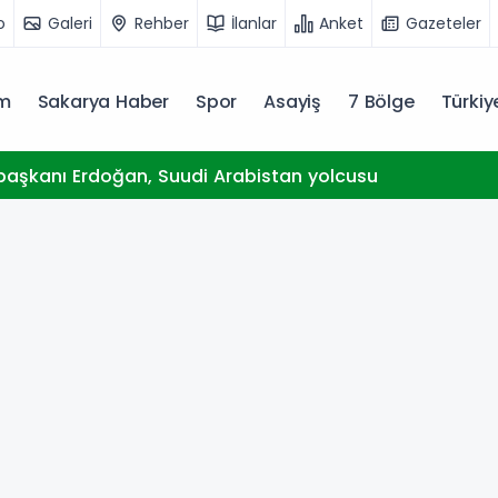
o
Galeri
Rehber
İlanlar
Anket
Gazeteler
m
Sakarya Haber
Spor
Asayiş
7 Bölge
Türki
aşkanı Erdoğan, Suudi Arabistan yolcusu