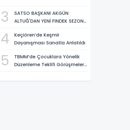
3
SATSO BAŞKANI AKGÜN
ALTUĞ'DAN YENİ FINDEK SEZONU
AÇIKLAMASI
4
Keçiören’de Keşmir
Dayanışması Sanatla Anlatıldı
5
TBMM’de Çocuklara Yönelik
Düzenleme Teklifi Görüşmeleri
Tamamlandı