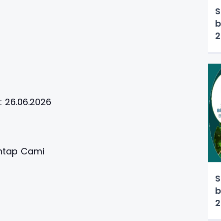
S
b
2
i:
26.06.2026
htap Cami
S
b
2