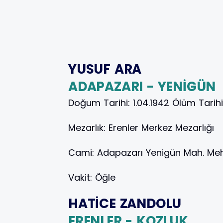
YUSUF ARA
ADAPAZARI - YENİGÜN
Doğum Tarihi:
1.04.1942
Ölüm Tarih
Mezarlık:
Erenler Merkez Mezarlığı
Cami:
Adapazarı Yenigün Mah. Me
Vakit:
Öğle
HATİCE ZANDOLU
ERENLER - KOZLUK