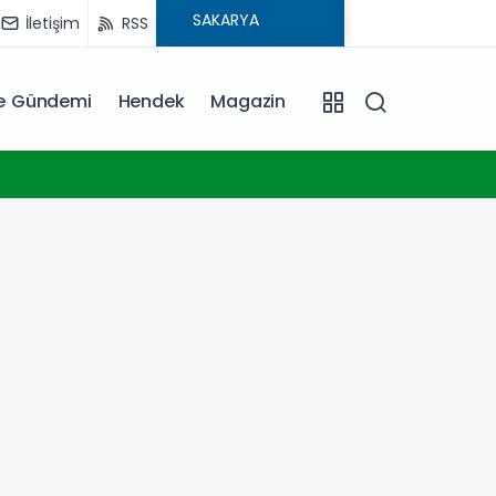
İletişim
RSS
ye Gündemi
Hendek
Magazin
09:15
Yurdu