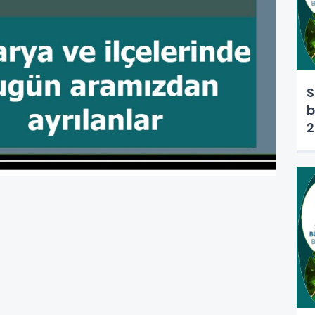
S
b
2