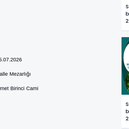
S
b
2
5.07.2026
lle Mezarlığı
met Birinci Cami
S
b
2