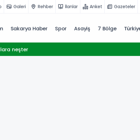
o
Galeri
Rehber
İlanlar
Anket
Gazeteler
m
Sakarya Haber
Spor
Asayiş
7 Bölge
Türki
llara neşter