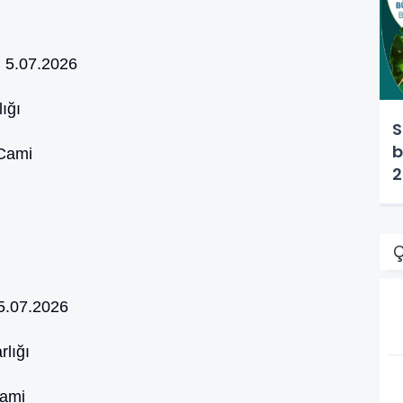
:
5.07.2026
ığı
S
b
Cami
2
Ç
5.07.2026
lığı
Cami