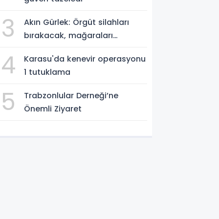
3
Akın Gürlek: Örgüt silahları
bırakacak, mağaraları
boşaltacak
4
Karasu'da kenevir operasyonu
1 tutuklama
5
Trabzonlular Derneği’ne
Önemli Ziyaret