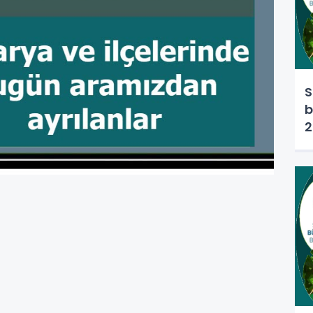
S
b
2