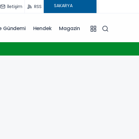
İletişim
RSS
ye Gündemi
Hendek
Magazin
10:39
Mühend