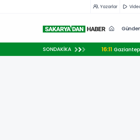
Yazarlar
Vide
Günde
16:11
SONDAKİKA
Gaziantep’