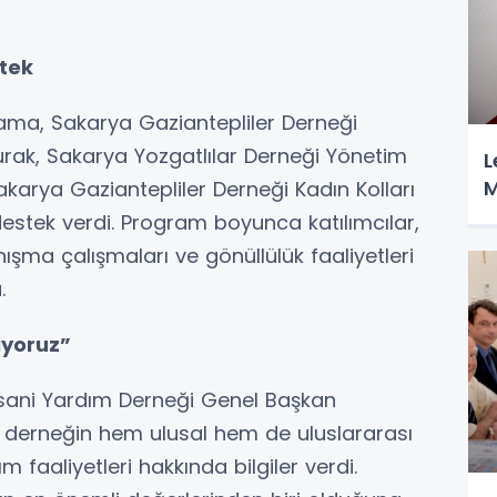
stek
ama, Sakarya Gaziantepliler Derneği
ak, Sakarya Yozgatlılar Derneği Yönetim
L
M
karya Gaziantepliler Derneği Kadın Kolları
destek verdi. Program boyunca katılımcılar,
şma çalışmaları ve gönüllülük faaliyetleri
.
diyoruz”
sani Yardım Derneği Genel Başkan
derneğin hem ulusal hem de uluslararası
m faaliyetleri hakkında bilgiler verdi.