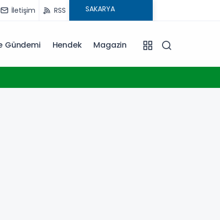
İletişim
RSS
ye Gündemi
Hendek
Magazin
16:20
İstanb