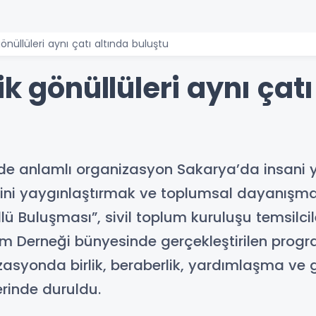
gönüllüleri aynı çatı altında buluştu
k gönüllüleri aynı çatı
e anlamlı organizasyon Sakarya’da insani ya
ncini yaygınlaştırmak ve toplumsal dayanışm
lü Buluşması”, sivil toplum kuruluşu temsilcile
rdım Derneği bünyesinde gerçekleştirilen pr
zasyonda birlik, beraberlik, yardımlaşma ve gö
rinde duruldu.