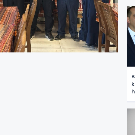
B
k
h