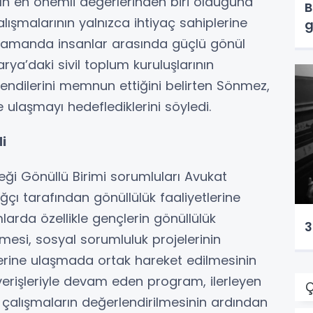
n en önemli değerlerinden biri olduğuna
B
ışmalarının yalnızca ihtiyaç sahiplerine
g
ı zamanda insanlar arasında güçlü gönül
rya’daki sivil toplum kuruluşlarının
endilerini memnun ettiğini belirten Sönmez,
e ulaşmayı hedeflediklerini söyledi.
i
ği Gönüllü Birimi sorumluları Avukat
ı tarafından gönüllülük faaliyetlerine
mlarda özellikle gençlerin gönüllülük
3
mesi, sosyal sorumluluk projelerinin
plerine ulaşmada ortak hareket edilmesinin
lışverişleriyle devam eden program, ilerleyen
Ç
çalışmaların değerlendirilmesinin ardından