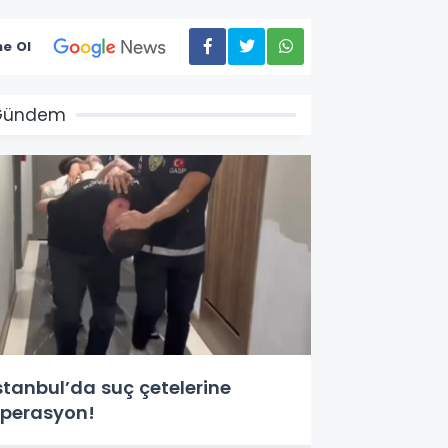
e Ol
Gündem
stanbul’da suç çetelerine
perasyon!