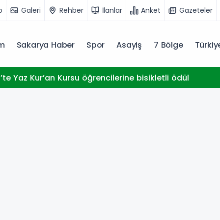
o
Galeri
Rehber
İlanlar
Anket
Gazeteler
m
Sakarya Haber
Spor
Asayiş
7 Bölge
Türki
te Yaz Kur’an Kursu öğrencilerine bisikletli ödül