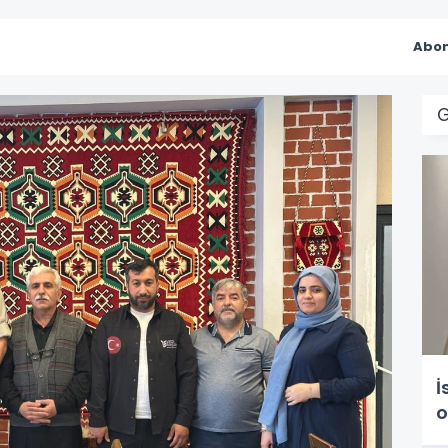
Abon
İ
o