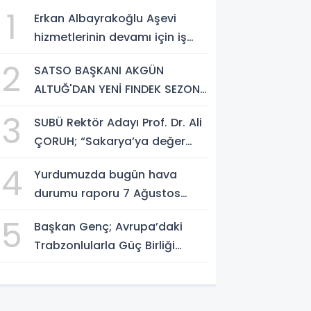
1
Erkan Albayrakoğlu Aşevi
hizmetlerinin devamı için iş
birliği protokolü imzalandı.
2
SATSO BAŞKANI AKGÜN
ALTUĞ'DAN YENİ FINDEK SEZONU
AÇIKLAMASI
3
SUBÜ Rektör Adayı Prof. Dr. Ali
ÇORUH; “Sakarya’ya değer
katan bir üniversite inşa
4
Yurdumuzda bugün hava
etmek istiyorum”
durumu raporu 7 Ağustos
2026
5
Başkan Genç; Avrupa’daki
Trabzonlularla Güç Birliği
Yapacağız