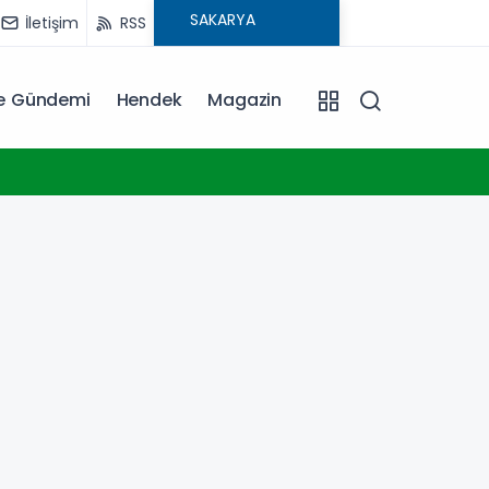
İletişim
RSS
ye Gündemi
Hendek
Magazin
18:30
Trabz