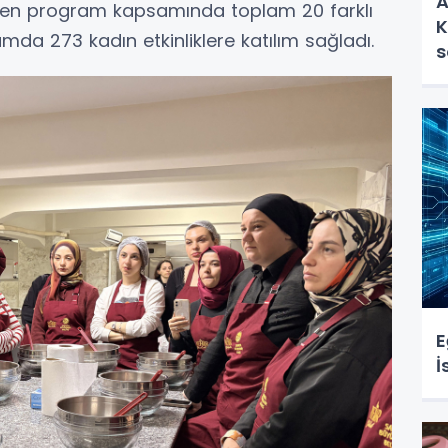
A
rilen program kapsamında toplam 20 farklı
K
amda 273 kadın etkinliklere katılım sağladı.
s
E
İ