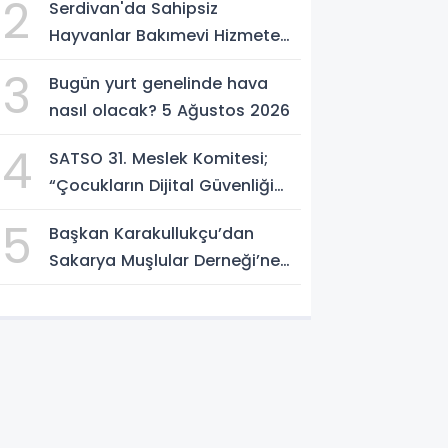
2
Serdivan'da Sahipsiz
Hayvanlar Bakımevi Hizmete
Açılıyor; Can Dostlara Güvenli
3
Bugün yurt genelinde hava
Yuva
nasıl olacak? 5 Ağustos 2026
4
SATSO 31. Meslek Komitesi;
“Çocukların Dijital Güvenliği
Öncelik Olmalı”
5
Başkan Karakullukçu’dan
Sakarya Muşlular Derneği’ne
ziyaret