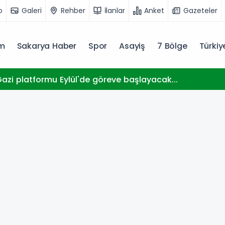
o
Galeri
Rehber
İlanlar
Anket
Gazeteler
m
Sakarya Haber
Spor
Asayiş
7 Bölge
Türki
zi platformu Eylül'de göreve başlayacak...