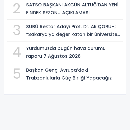
2
SATSO BAŞKANI AKGÜN ALTUĞ'DAN YENİ
FINDEK SEZONU AÇIKLAMASI
3
SUBÜ Rektör Adayı Prof. Dr. Ali ÇORUH;
“Sakarya’ya değer katan bir üniversite
inşa etmek istiyorum”
4
Yurdumuzda bugün hava durumu
raporu 7 Ağustos 2026
5
Başkan Genç; Avrupa’daki
Trabzonlularla Güç Birliği Yapacağız