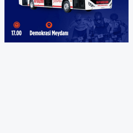
Büyükşehir Belediyesi, 14 Haziran Pazar
günü Ayçiçeği Bisiklet Vadisi’nde
gerçekleştirilecek UCI MTB Eliminatör
Dünya Kupası’na için Demokrasi
Meydanı’ndan saat 17.00’da ücretsiz sefer
düzenleyecek. Otobüsler etkinlik sonunda