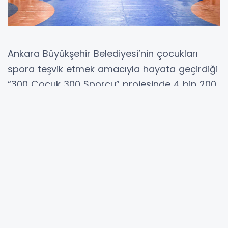
Ankara Büyükşehir Belediyesi’nin çocukları
spora teşvik etmek amacıyla hayata geçirdiği
“300 Çocuk 300 Sporcu” projesinde 4 bin 200
çocuk ücretsiz spor eğitimi aldı, 617 sporcu
ulusal müsabakalarda madalya kazandı.
ANKARA (İGFA) -
Ankara Büyükşehir
Belediyesi’nin (ABB) 2021 yılında başlattığı “300
Çocuk 300 Sporcu” projesi, Başkent’te
çocukları sporla buluşturmaya devam ediyor.
Özellikle maddi imkânları kısıtlı ailelerin
çocuklarına öncelik verilen proje kapsamında