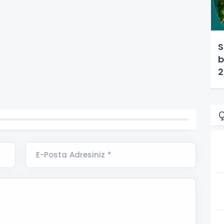
S
b
2
Ç
E-Posta Adresiniz *