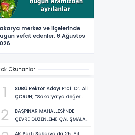
akarya merkez ve ilçelerinde
ugün vefat edenler. 6 Ağustos
026
ok Okunanlar
1
SUBÜ Rektör Adayı Prof. Dr. Ali
ÇORUH; “Sakarya’ya değer
katan bir üniversite inşa
2
BAŞPINAR MAHALLESİ’NDE
etmek istiyorum”
ÇEVRE DÜZENLEME ÇALIŞMALARI
SÜRÜYOR
AK Parti Sakarya’da 25. Yıl