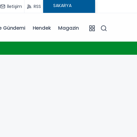
İletişim
RSS
ye Gündemi
Hendek
Magazin
09:09
Siyas