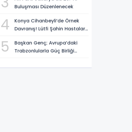
3
Buluşması Düzenlenecek
4
Konya Cihanbeyli’de Örnek
Davranış! Lütfi Şahin Hastalara
Kitap Hediye Etti
5
Başkan Genç; Avrupa’daki
Trabzonlularla Güç Birliği
Yapacağız