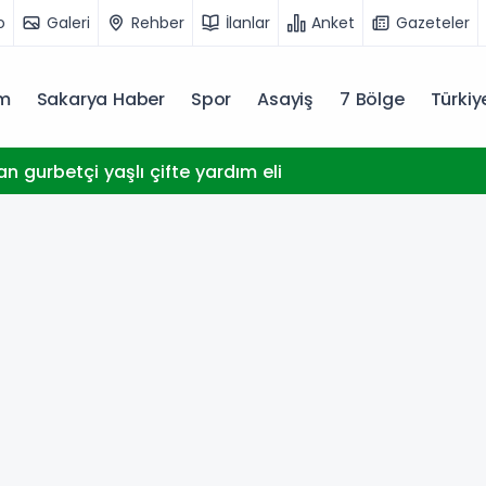
o
Galeri
Rehber
İlanlar
Anket
Gazeteler
m
Sakarya Haber
Spor
Asayiş
7 Bölge
Türki
n gurbetçi yaşlı çifte yardım eli