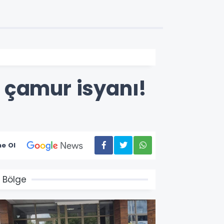
 çamur isyanı!
e Ol
 Bölge