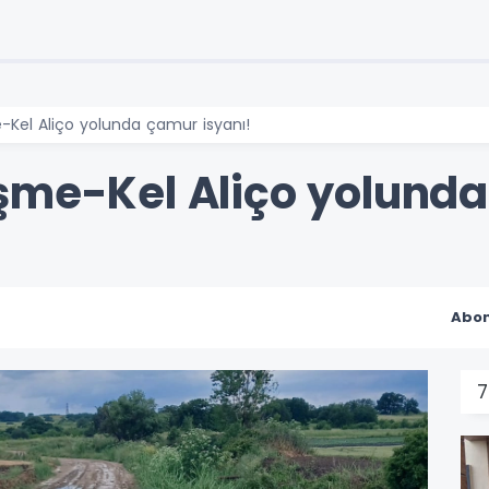
-Kel Aliço yolunda çamur isyanı!
şme-Kel Aliço yolunda
Abon
7