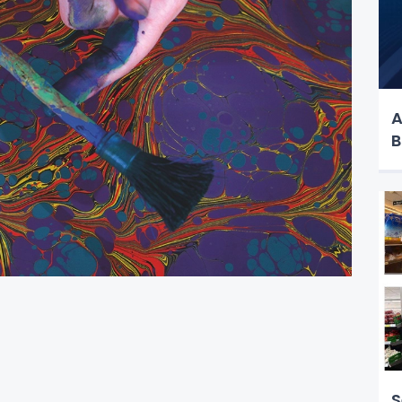
A
B
S