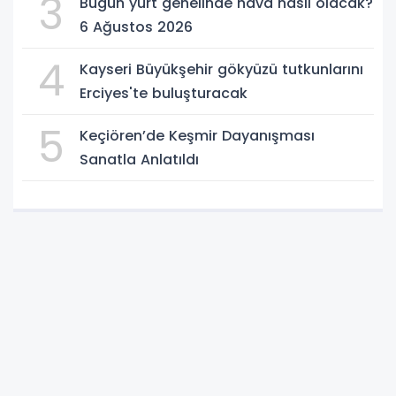
3
Bugün yurt genelinde hava nasıl olacak?
6 Ağustos 2026
4
Kayseri Büyükşehir gökyüzü tutkunlarını
Erciyes'te buluşturacak
5
Keçiören’de Keşmir Dayanışması
Sanatla Anlatıldı