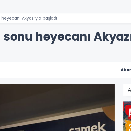
 heyecanı Akyazı’yla başladı
l sonu heyecanı Akyazı
Abon
A