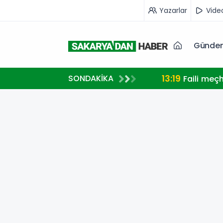
Yazarlar
Vide
Günde
13:19
SONDAKİKA
Faili meç