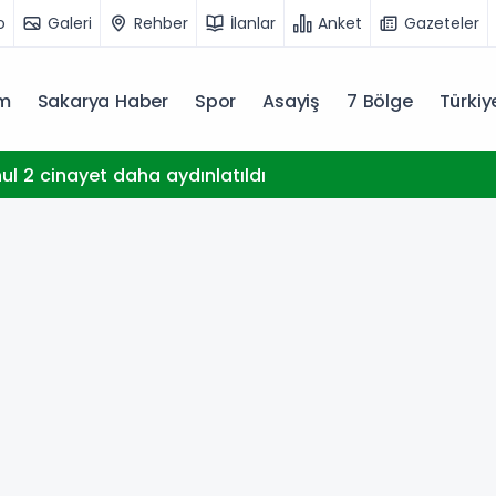
o
Galeri
Rehber
İlanlar
Anket
Gazeteler
m
Sakarya Haber
Spor
Asayiş
7 Bölge
Türki
hul 2 cinayet daha aydınlatıldı