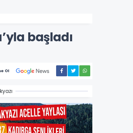
’yla başladı
e Ol
kyazı