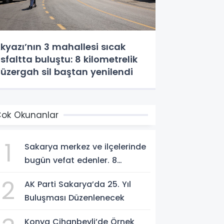
kyazı’nın 3 mahallesi sıcak
sfaltta buluştu: 8 kilometrelik
üzergah sil baştan yenilendi
ok Okunanlar
1
Sakarya merkez ve ilçelerinde
bugün vefat edenler. 8
Ağustos 2026
2
AK Parti Sakarya’da 25. Yıl
Buluşması Düzenlenecek
Konya Cihanbeyli’de Örnek