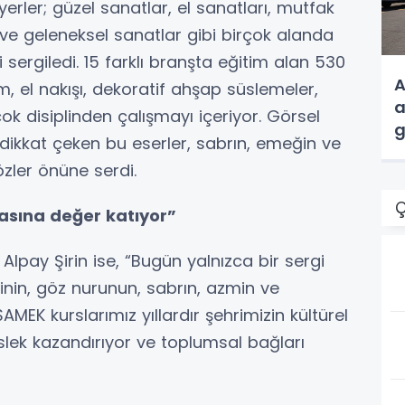
erler; güzel sanatlar, el sanatları, mutfak
r ve geleneksel sanatlar gibi birçok alanda
 sergiledi. 15 farklı branşta eğitim alan 530
A
im, el nakışı, dekoratif ahşap süslemeler,
a
çok disiplinden çalışmayı içeriyor. Görsel
g
a dikkat çeken bu eserler, sabrın, emeğin ve
zler önüne serdi.
Ç
zasına değer katıyor”
 Alpay Şirin ise, “Bugün yalnızca bir sergi
ğinin, göz nurunun, sabrın, azmin ve
AMEK kurslarımız yıllardır şehrimizin kültürel
slek kazandırıyor ve toplumsal bağları