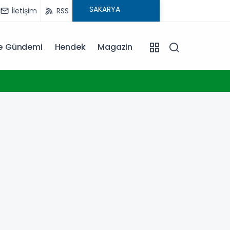
İletişim
RSS
ye Gündemi
Hendek
Magazin
13:07
Yeşil-