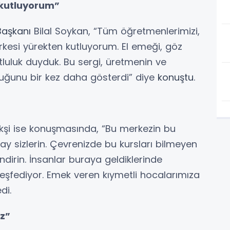
 kutluyorum”
Başkanı
Bilal Soykan, “Tüm öğretmenlerimizi,
rkesi yürekten kutluyorum. El emeği, göz
luluk duyduk. Bu sergi, üretmenin ve
uğunu bir kez daha gösterdi” diye
konuştu
.
kşi ise konuşmasında, “Bu merkezin bu
 sizlerin. Çevrenizde bu kursları bilmeyen
dirin. İnsanlar buraya geldiklerinde
keşfediyor. Emek veren kıymetli hocalarımıza
di.
z”