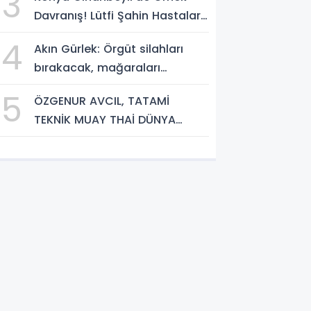
3
Davranış! Lütfi Şahin Hastalara
Kitap Hediye Etti
4
Akın Gürlek: Örgüt silahları
bırakacak, mağaraları
boşaltacak
5
ÖZGENUR AVCIL, TATAMİ
TEKNİK MUAY THAİ DÜNYA
ŞAMPİYONASI'NDA MİLLİ TAKIM
FORMASI GİYECEK