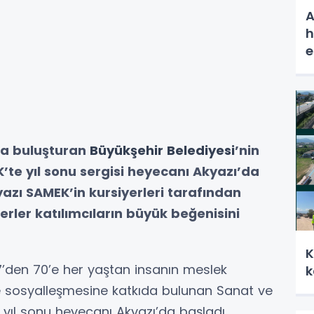
A
h
e
tla buluşturan
Büyükşehir
Belediyesi
’nin
’te yıl sonu sergisi heyecanı Akyazı’da
azı SAMEK’in kursiyerleri tarafından
erler katılımcıların büyük beğenisini
K
7’den 70’e her yaştan insanın meslek
k
e sosyalleşmesine katkıda bulunan Sanat ve
 yıl sonu heyecanı Akyazı’da başladı.