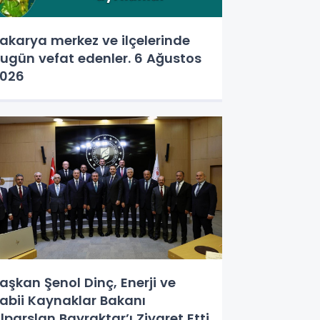
akarya merkez ve ilçelerinde
ugün vefat edenler. 6 Ağustos
026
aşkan Şenol Dinç, Enerji ve
abii Kaynaklar Bakanı
lparslan Bayraktar’ı Ziyaret Etti