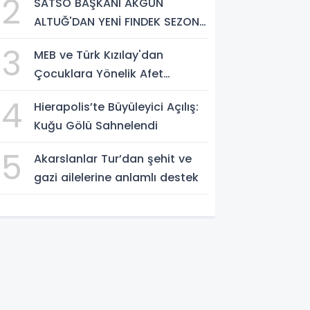
2
SATSO BAŞKANI AKGÜN
ALTUĞ'DAN YENİ FINDEK SEZONU
AÇIKLAMASI
3
MEB ve Türk Kızılay'dan
Çocuklara Yönelik Afet
Farkındalık Çalıştayı
4
Hierapolis’te Büyüleyici Açılış:
Kuğu Gölü Sahnelendi
5
Akarslanlar Tur’dan şehit ve
gazi ailelerine anlamlı destek