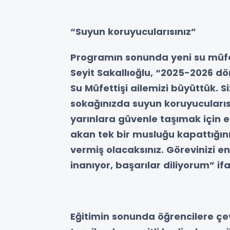
“Suyun koruyucularısınız”
Programın sonunda yeni su müfe
Seyit Sakallıoğlu, “2025-2026 d
Su Müfettişi ailemizi büyüttük. S
sokağınızda suyun koruyucularısı
yarınlara güvenle taşımak için 
akan tek bir musluğu kapattığı
vermiş olacaksınız. Görevinizi e
inanıyor, başarılar diliyorum” ifa
Eğitimin sonunda öğrencilere çev