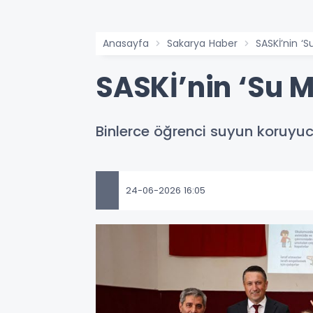
Anasayfa
Sakarya Haber
SASKİ’nin ‘S
SASKİ’nin ‘Su Mü
Binlerce öğrenci suyun koruyu
24-06-2026 16:05