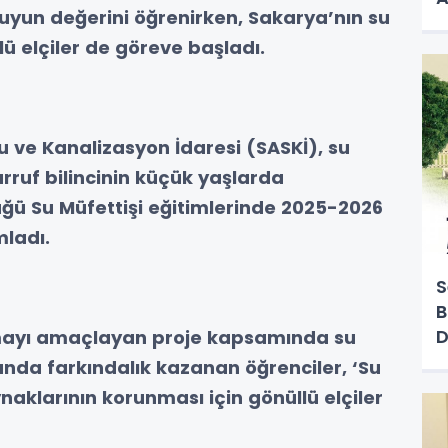
suyun değerini öğrenirken, Sakarya’nın su
ü elçiler de göreve başladı.
u ve Kanalizasyon İdaresi (SASKİ), su
rruf bilincinin küçük yaşlarda
ğü Su Müfettişi eğitimlerinde 2025-2026
ladı.
S
B
D
umayı amaçlayan proje kapsamında su
unda farkındalık kazanan öğrenciler, ‘Su
naklarının korunması için gönüllü elçiler