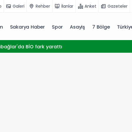
o
Galeri
Rehber
İlanlar
Anket
Gazeteler
m
Sakarya Haber
Spor
Asayiş
7 Bölge
Türki
abağlar'da BİO fark yarattı