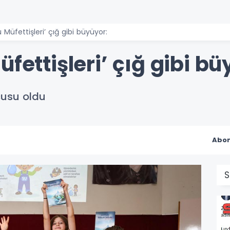
u Müfettişleri’ çığ gibi büyüyor:
fettişleri’ çığ gibi bü
cusu oldu
Abon
S