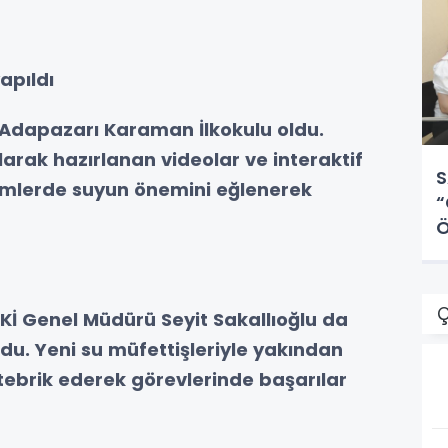
apıldı
Adapazarı Karaman İlkokulu oldu.
larak hazırlanan videolar ve interaktif
S
ğitimlerde suyun önemini eğlenerek
“
Ö
Ç
İ Genel Müdürü Seyit Sakallıoğlu da
du. Yeni su müfettişleriyle yakından
i tebrik ederek görevlerinde başarılar