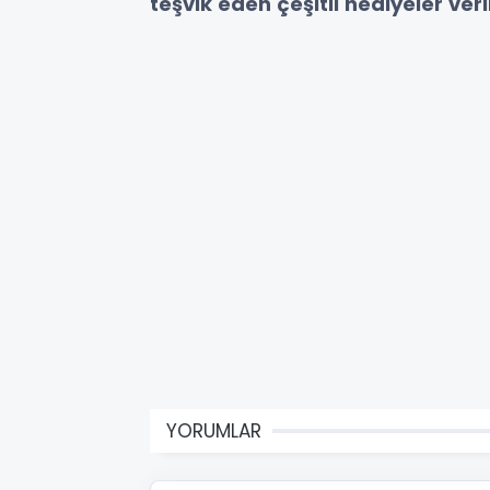
teşvik eden çeşitli hediyeler veril
YORUMLAR