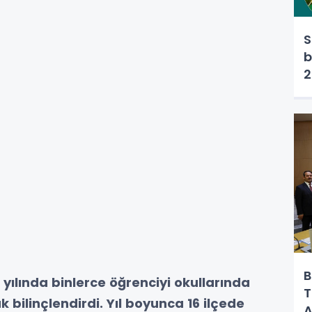
S
b
2
B
yılında binlerce öğrenciyi okullarında
T
k bilinçlendirdi. Yıl boyunca 16 ilçede
A