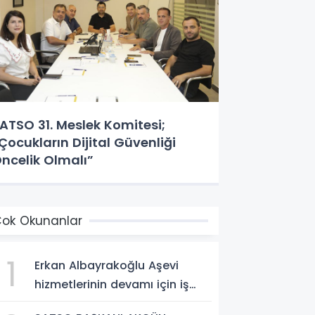
ATSO 31. Meslek Komitesi;
Çocukların Dijital Güvenliği
ncelik Olmalı”
ok Okunanlar
1
Erkan Albayrakoğlu Aşevi
hizmetlerinin devamı için iş
birliği protokolü imzalandı.