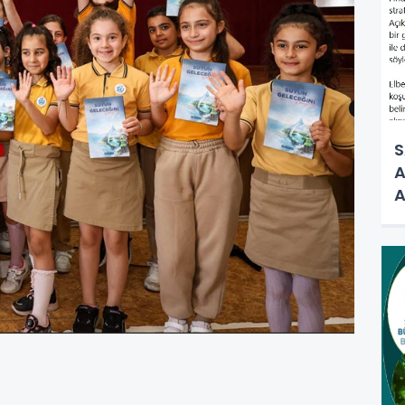
S
A
A