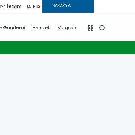
İletişim
RSS
ye Gündemi
Hendek
Magazin
12:04
Bursa ekonomisinde tarihi dönüşüm hamlesi resmen başladı... TEKNOSAB KOBİ OSB’de başvurular
başladı