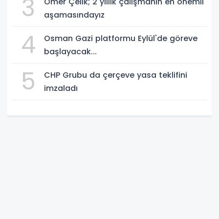
3
Ömer Çelik; 2 yıllık çalışmanın en önemli
aşamasındayız
4
Osman Gazi platformu Eylül'de göreve
başlayacak...
5
CHP Grubu da çerçeve yasa teklifini
imzaladı