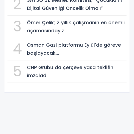
2
SATSO 31. Meslek Komitesi; “Çocukların
Dijital Güvenliği Öncelik Olmalı”
3
Ömer Çelik; 2 yıllık çalışmanın en önemli
aşamasındayız
4
Osman Gazi platformu Eylül'de göreve
başlayacak...
5
CHP Grubu da çerçeve yasa teklifini
imzaladı