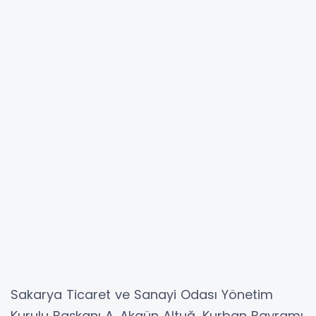
Sakarya Ticaret ve Sanayi Odası Yönetim
Kurulu Başkanı A. Akgün Altuğ, Kurban Bayramı