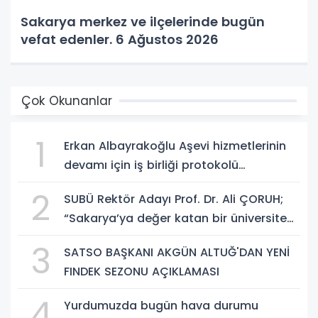
Sakarya merkez ve ilçelerinde bugün
vefat edenler. 6 Ağustos 2026
Çok Okunanlar
1
Erkan Albayrakoğlu Aşevi hizmetlerinin
devamı için iş birliği protokolü
imzalandı.
2
SUBÜ Rektör Adayı Prof. Dr. Ali ÇORUH;
“Sakarya’ya değer katan bir üniversite
inşa etmek istiyorum”
3
SATSO BAŞKANI AKGÜN ALTUĞ'DAN YENİ
FINDEK SEZONU AÇIKLAMASI
4
Yurdumuzda bugün hava durumu