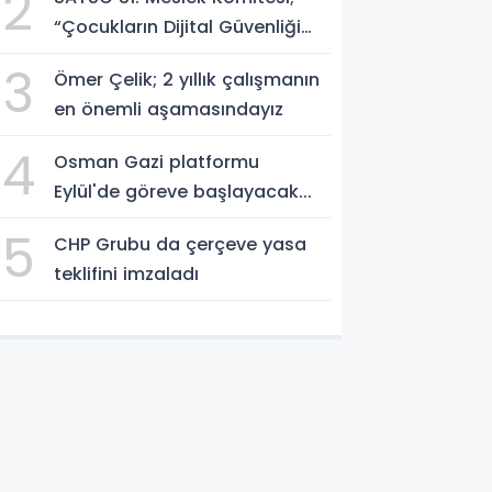
2
Yuva
“Çocukların Dijital Güvenliği
Öncelik Olmalı”
3
Ömer Çelik; 2 yıllık çalışmanın
en önemli aşamasındayız
4
Osman Gazi platformu
Eylül'de göreve başlayacak...
5
CHP Grubu da çerçeve yasa
teklifini imzaladı