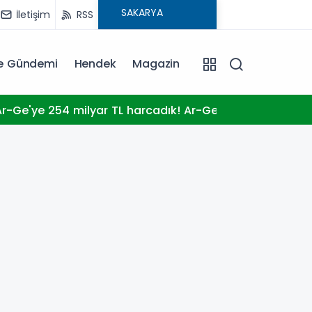
İletişim
RSS
ye Gündemi
Hendek
Magazin
10:23
 üniversitelere
Genel 