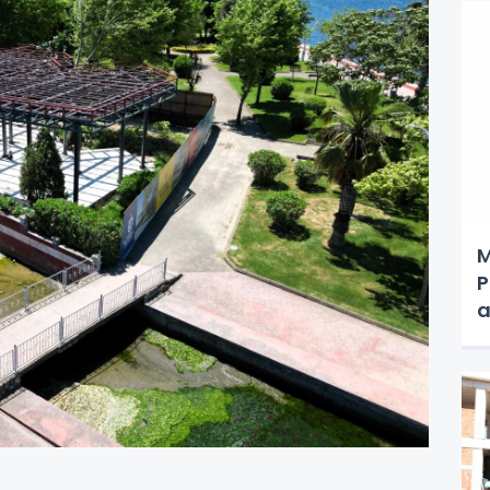
M
P
a