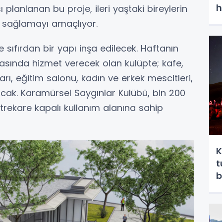
h
 planlanan bu proje, ileri yaştaki bireylerin
ı sağlamayı amaçlıyor.
 sıfırdan bir yapı inşa edilecek. Haftanın
rasında hizmet verecek olan kulüpte; kafe,
rı, eğitim salonu, kadın ve erkek mescitleri,
lacak. Karamürsel Saygınlar Kulübü, bin 200
rekare kapalı kullanım alanına sahip
K
t
b