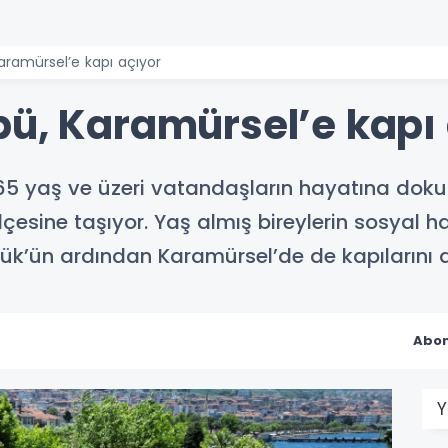
aramürsel’e kapı açıyor
bü, Karamürsel’e kapı
 65 yaş ve üzeri vatandaşların hayatına dok
lçesine taşıyor. Yaş almış bireylerin sosyal 
cük’ün ardından Karamürsel’de de kapılarını
Abon