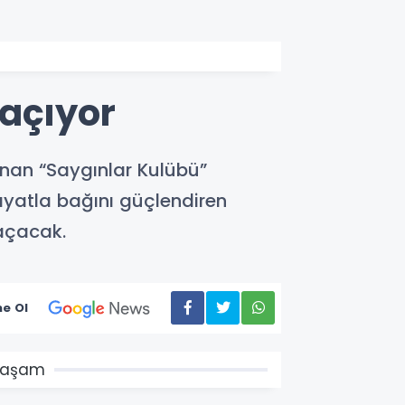
 açıyor
unan “Saygınlar Kulübü”
hayatla bağını güçlendiren
 açacak.
e Ol
Yaşam