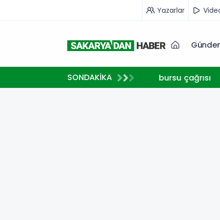
Yazarlar
Vide
Günde
10:48
SONDAKİKA
2025'te 