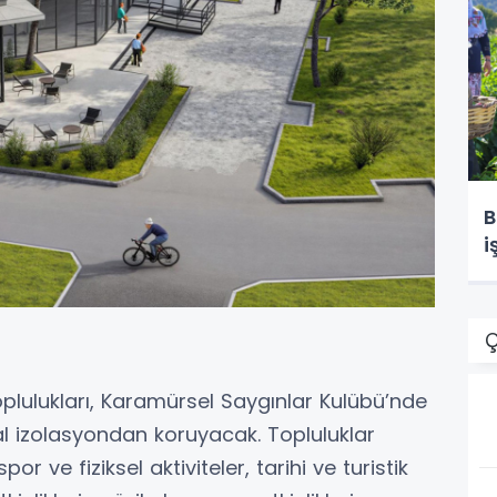
B
i
Ç
oplulukları, Karamürsel Saygınlar Kulübü’nde
l izolasyondan koruyacak. Topluluklar
r ve fiziksel aktiviteler, tarihi ve turistik