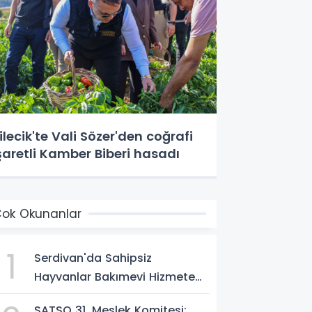
ilecik'te Vali Sözer'den coğrafi
şaretli Kamber Biberi hasadı
ok Okunanlar
1
Serdivan'da Sahipsiz
Hayvanlar Bakımevi Hizmete
Açılıyor; Can Dostlara Güvenli
SATSO 31. Meslek Komitesi;