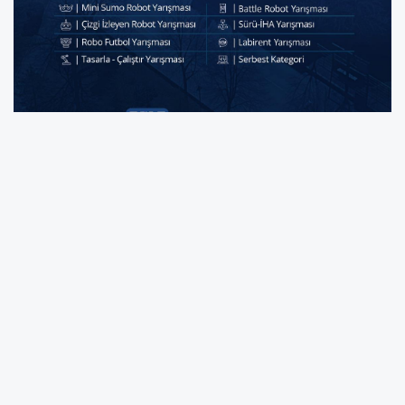
SUBÜ ve SAMİB iş birliği ile 8 farklı
kategoride toplam 800 bin TL ödül
dağıtılacak Sakarya Teknoloji ve Robot
Olimpiyatları, 13 Haziran Cumartesi ve 14