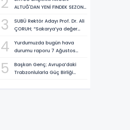
2
ALTUĞ'DAN YENİ FINDEK SEZONU
AÇIKLAMASI
3
SUBÜ Rektör Adayı Prof. Dr. Ali
ÇORUH; “Sakarya’ya değer
katan bir üniversite inşa
4
Yurdumuzda bugün hava
etmek istiyorum”
durumu raporu 7 Ağustos
2026
5
Başkan Genç; Avrupa’daki
Trabzonlularla Güç Birliği
Yapacağız