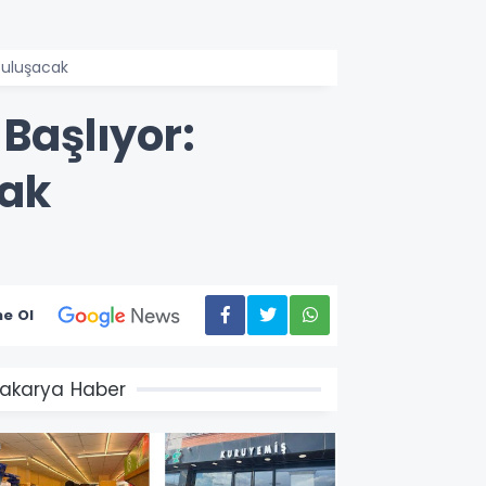
 Buluşacak
Başlıyor:
cak
e Ol
akarya Haber