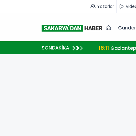
Yazarlar
Vide
Günde
16:11
SONDAKİKA
Gaziantep’