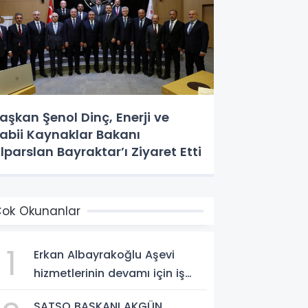
aşkan Şenol Dinç, Enerji ve
abii Kaynaklar Bakanı
lparslan Bayraktar’ı Ziyaret Etti
ok Okunanlar
1
Erkan Albayrakoğlu Aşevi
hizmetlerinin devamı için iş
birliği protokolü imzalandı.
SATSO BAŞKANI AKGÜN