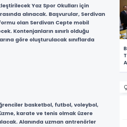
eştirilecek Yaz Spor Okulları için
 arasında alınacak. Başvurular, Serdivan
atformu olan Serdivan Cepte mobil
ek. Kontenjanların sınırlı olduğu
rına göre oluşturulacak sınıflarda
B
T
A
Ç
enciler basketbol, futbol, voleybol,
yüzme, karate ve tenis olmak üzere
 alacak. Alanında uzman antrenörler