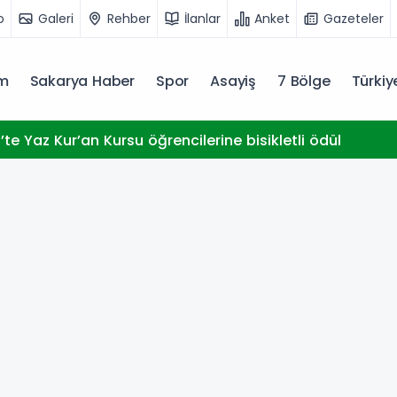
o
Galeri
Rehber
İlanlar
Anket
Gazeteler
m
Sakarya Haber
Spor
Asayiş
7 Bölge
Türki
te Yaz Kur’an Kursu öğrencilerine bisikletli ödül