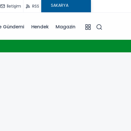
İletişim
RSS
ye Gündemi
Hendek
Magazin
16:20
İstanb