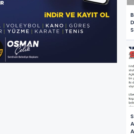
B
D
S
A
A