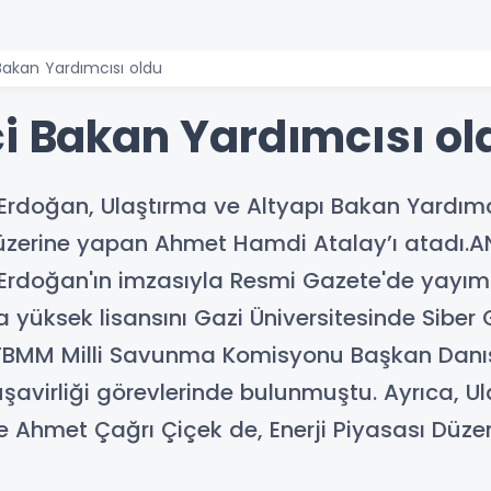
Bakan Yardımcısı oldu
çi Bakan Yardımcısı ol
doğan, Ulaştırma ve Altyapı Bakan Yardımcıl
k üzerine yapan Ahmet Hamdi Atalay’ı atadı.
rdoğan'ın imzasıyla Resmi Gazete'de yayıml
a yüksek lisansını Gazi Üniversitesinde Sibe
 TBMM Milli Savunma Komisyonu Başkan Danış
avirliği görevlerinde bulunmuştu. Ayrıca, U
e Ahmet Çağrı Çiçek de, Enerji Piyasası Düze