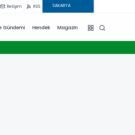
İletişim
RSS
ye Gündemi
Hendek
Magazin
11:00
Türkiye