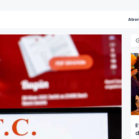
Abon
E
d