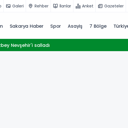
o
Galeri
Rehber
İlanlar
Anket
Gazeteler
m
Sakarya Haber
Spor
Asayiş
7 Bölge
Türki
bey Nevşehir'i salladı