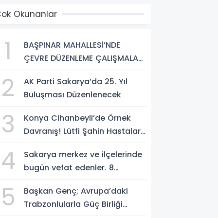
ok Okunanlar
1
BAŞPINAR MAHALLESİ’NDE
ÇEVRE DÜZENLEME ÇALIŞMALARI
SÜRÜYOR
2
AK Parti Sakarya’da 25. Yıl
Buluşması Düzenlenecek
3
Konya Cihanbeyli’de Örnek
Davranış! Lütfi Şahin Hastalara
Kitap Hediye Etti
4
Sakarya merkez ve ilçelerinde
bugün vefat edenler. 8
Ağustos 2026
5
Başkan Genç; Avrupa’daki
Trabzonlularla Güç Birliği
Yapacağız