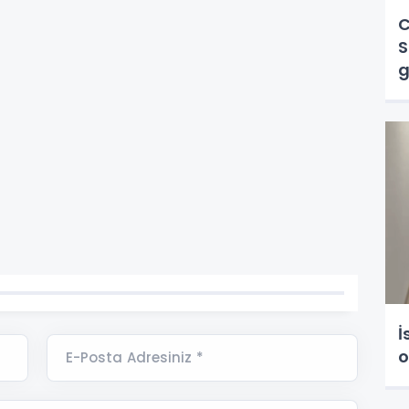
C
S
g
İ
o
E-Posta Adresiniz *