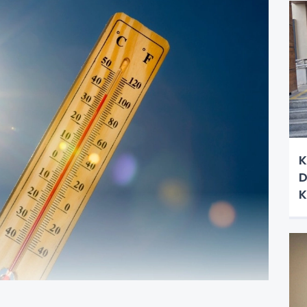
K
D
K