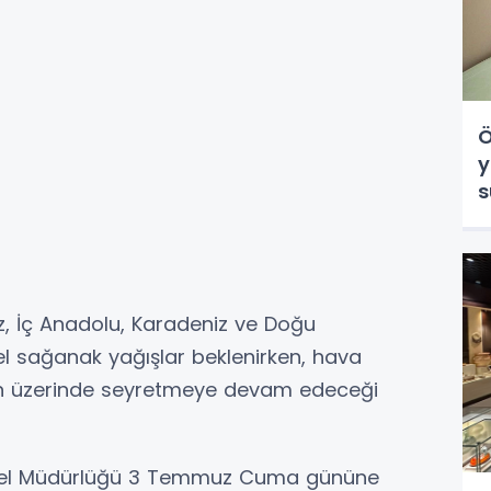
Ö
y
s
z, İç Anadolu, Karadeniz ve Doğu
el sağanak yağışlar beklenirken, hava
nin üzerinde seyretmeye devam edeceği
nel Müdürlüğü 3 Temmuz Cuma gününe