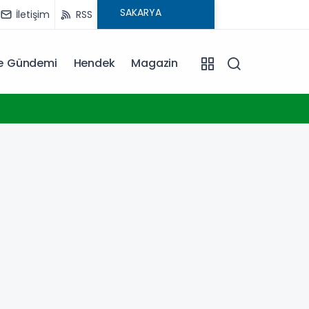
İletişim
RSS
ye Gündemi
Hendek
Magazin
11:00
Türkiye