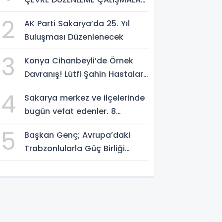
SÜRÜYOR
2
AK Parti Sakarya’da 25. Yıl
Buluşması Düzenlenecek
3
Konya Cihanbeyli’de Örnek
Davranış! Lütfi Şahin Hastalara
Kitap Hediye Etti
4
Sakarya merkez ve ilçelerinde
bugün vefat edenler. 8
Ağustos 2026
5
Başkan Genç; Avrupa’daki
Trabzonlularla Güç Birliği
Yapacağız