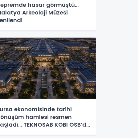
epremde hasar görmüştü...
alatya Arkeoloji Müzesi
enilendi
ursa ekonomisinde tarihi
önüşüm hamlesi resmen
aşladı... TEKNOSAB KOBİ OSB’de
aşvurular başladı