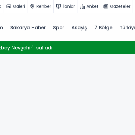
o
Galeri
Rehber
İlanlar
Anket
Gazeteler
m
Sakarya Haber
Spor
Asayiş
7 Bölge
Türki
bey Nevşehir'i salladı