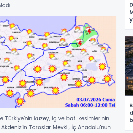
D
ladı.
M
y
B
d
Türkiye'nin kuzey, iç ve batı kesimlerinin
b
, Akdeniz’in Toroslar Mevkii, İç Anadolu’nun
b