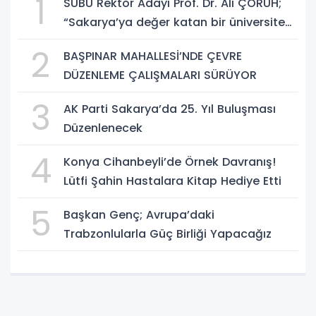
1
SUBÜ Rektör Adayı Prof. Dr. Ali ÇORUH;
“Sakarya’ya değer katan bir üniversite
inşa etmek istiyorum”
2
BAŞPINAR MAHALLESİ’NDE ÇEVRE
DÜZENLEME ÇALIŞMALARI SÜRÜYOR
3
AK Parti Sakarya’da 25. Yıl Buluşması
Düzenlenecek
4
Konya Cihanbeyli’de Örnek Davranış!
Lütfi Şahin Hastalara Kitap Hediye Etti
5
Başkan Genç; Avrupa’daki
Trabzonlularla Güç Birliği Yapacağız