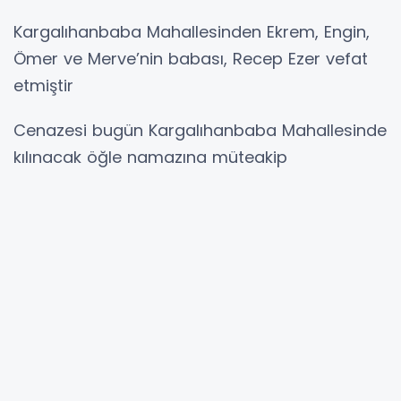
Kargalıhanbaba Mahallesinden Ekrem, Engin,
Ömer ve Merve’nin babası, Recep Ezer vefat
etmiştir
Cenazesi bugün Kargalıhanbaba Mahallesinde
kılınacak öğle namazına müteakip
Kargalıhanbaba Mahallesi aile kabristanlığına
defnedilecektir.
Merhuma Allah’tan rahmet acılı Ailesi ve
yakınlarına başsağlığı dileriz.
Ekrem Ezer
05321766754