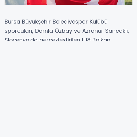
Bursa Büyükşehir Belediyespor Kulübü
sporcuları, Damla Özbay ve Azranur Sancaklı,
Slovenya'da gerçekleştirilen U18 Balkan
Atletizm Şampiyonası’nda başarılarıyla
Bursa’ya kürsü gururu yaşattı.
BURSA (İGFA) -
Novo Mesto kentinde
düzenlenen şampiyonada Damla Özbay çekiç
atmada, Azranur Sancaklı ise 4x100 metre
bayrak yarışında Balkan ikincisi olmayı
başardı.
Şampiyonada çekiç atma madalya
mücadelesi veren Bursa Büyükşehir