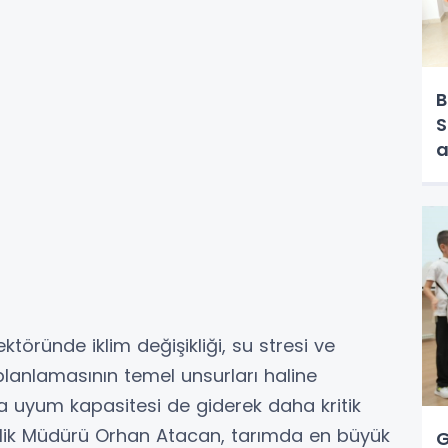
B
S
a
töründe iklim değişikliği, su stresi ve
 planlamasının temel unsurları haline
ra uyum kapasitesi de giderek daha kritik
irlik Müdürü Orhan Atacan, tarımda en büyük
G