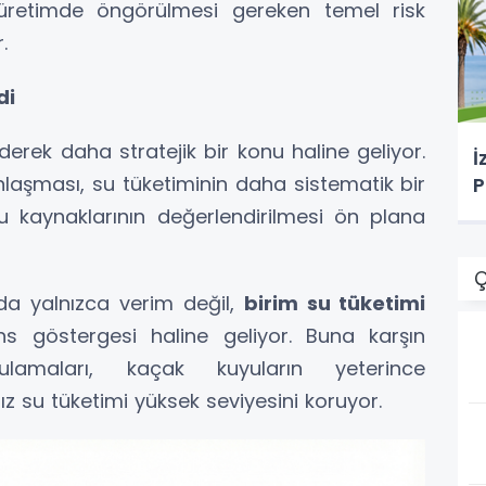
l üretimde öngörülmesi gereken temel risk
.
di
derek daha stratejik bir konu haline geliyor.
İ
laşması, su tüketiminin daha sistematik bir
P
u kaynaklarının değerlendirilmesi ön plana
Ç
mda yalnızca verim değil,
birim su tüketimi
 göstergesi haline geliyor. Buna karşın
amaları, kaçak kuyuların yeterince
 su tüketimi yüksek seviyesini koruyor.