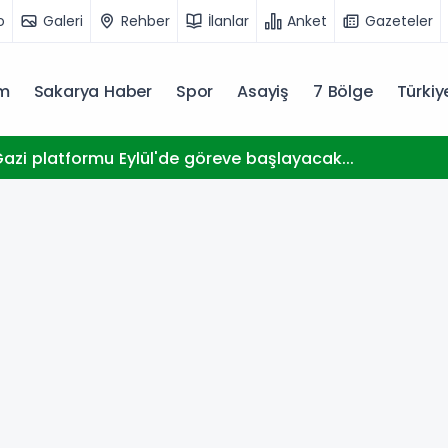
o
Galeri
Rehber
İlanlar
Anket
Gazeteler
m
Sakarya Haber
Spor
Asayiş
7 Bölge
Türki
zi platformu Eylül'de göreve başlayacak...