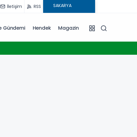
İletişim
RSS
ye Gündemi
Hendek
Magazin
18:30
Trabz