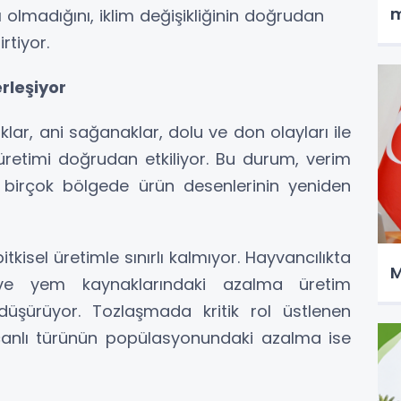
m
rı olmadığını, iklim değişikliğinin doğrudan
rtiyor.
erleşiyor
ıklar, ani sağanaklar, dolu ve don olayları ile
retimi doğrudan etkiliyor. Bu durum, verim
n birçok bölgede ürün desenlerinin yeniden
 bitkisel üretimle sınırlı kalmıyor. Hayvancılıkta
M
ği ve yem kaynaklarındaki azalma üretim
ği düşürüyor. Tozlaşmada kritik rol üstlenen
canlı türünün popülasyonundaki azalma ise