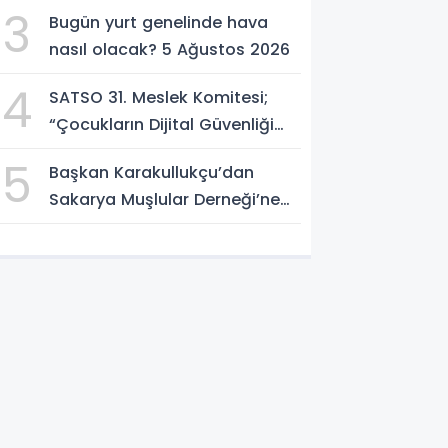
Açılıyor; Can Dostlara Güvenli
3
Bugün yurt genelinde hava
Yuva
nasıl olacak? 5 Ağustos 2026
4
SATSO 31. Meslek Komitesi;
“Çocukların Dijital Güvenliği
Öncelik Olmalı”
5
Başkan Karakullukçu’dan
Sakarya Muşlular Derneği’ne
ziyaret