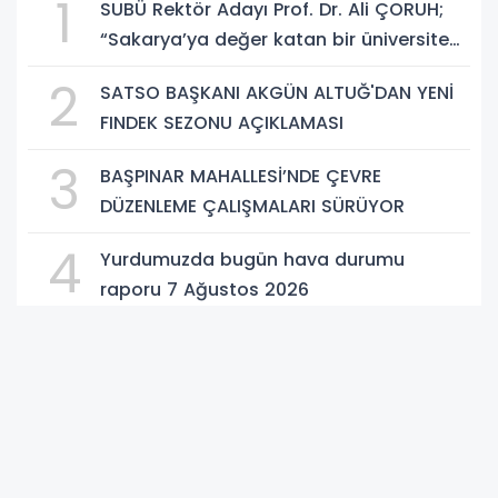
1
SUBÜ Rektör Adayı Prof. Dr. Ali ÇORUH;
“Sakarya’ya değer katan bir üniversite
inşa etmek istiyorum”
2
SATSO BAŞKANI AKGÜN ALTUĞ'DAN YENİ
FINDEK SEZONU AÇIKLAMASI
3
BAŞPINAR MAHALLESİ’NDE ÇEVRE
DÜZENLEME ÇALIŞMALARI SÜRÜYOR
4
Yurdumuzda bugün hava durumu
raporu 7 Ağustos 2026
5
Başkan Genç; Avrupa’daki
Trabzonlularla Güç Birliği Yapacağız