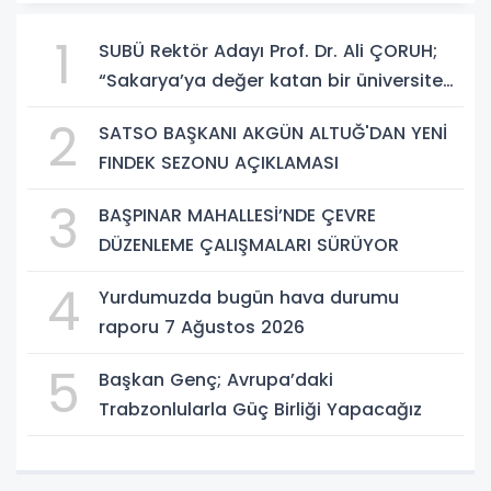
1
SUBÜ Rektör Adayı Prof. Dr. Ali ÇORUH;
“Sakarya’ya değer katan bir üniversite
inşa etmek istiyorum”
2
SATSO BAŞKANI AKGÜN ALTUĞ'DAN YENİ
FINDEK SEZONU AÇIKLAMASI
3
BAŞPINAR MAHALLESİ’NDE ÇEVRE
DÜZENLEME ÇALIŞMALARI SÜRÜYOR
4
Yurdumuzda bugün hava durumu
raporu 7 Ağustos 2026
5
Başkan Genç; Avrupa’daki
Trabzonlularla Güç Birliği Yapacağız