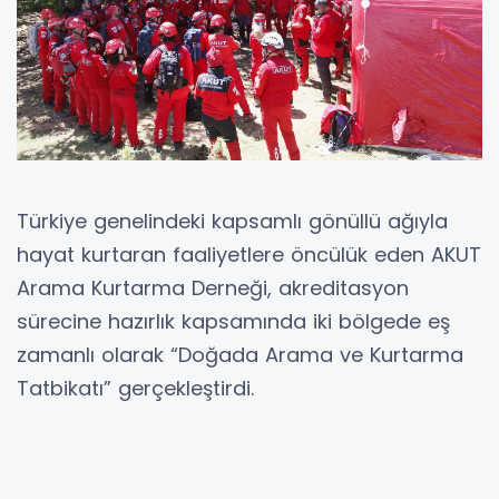
Türkiye genelindeki kapsamlı gönüllü ağıyla
hayat kurtaran faaliyetlere öncülük eden AKUT
Arama Kurtarma Derneği, akreditasyon
sürecine hazırlık kapsamında iki bölgede eş
zamanlı olarak “Doğada Arama ve Kurtarma
Tatbikatı” gerçekleştirdi.
BİLECİK (İGFA) -
Arama Kurtarma Derneği
(AKUT), Bilecik ve Manisa’da toplam 110