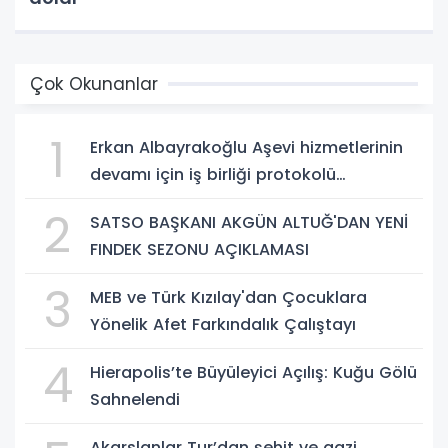
Çok Okunanlar
1
Erkan Albayrakoğlu Aşevi hizmetlerinin
devamı için iş birliği protokolü
imzalandı.
2
SATSO BAŞKANI AKGÜN ALTUĞ'DAN YENİ
FINDEK SEZONU AÇIKLAMASI
3
MEB ve Türk Kızılay'dan Çocuklara
Yönelik Afet Farkındalık Çalıştayı
4
Hierapolis’te Büyüleyici Açılış: Kuğu Gölü
Sahnelendi
Akarslanlar Tur’dan şehit ve gazi