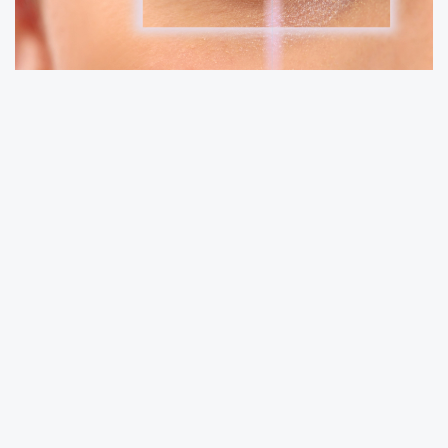
ANKARA (İGFA) -
Tıbbi Cihaz Satış, Reklam ve
Tanıtım Yönetmeliği'nde değişiklik yapan
yönetmelik, bugünkü Resmî Gazete'de
yayımlanarak yürürlüğe girdi.
Türkiye İlaç ve Tıbbî Cihaz Kurumu (TİTCK)
tarafından hazırlanan düzenlemeyle, kontakt
lens ürünlerinin internet ortamında satışına
ilişkin yeni kurallar getirildi.