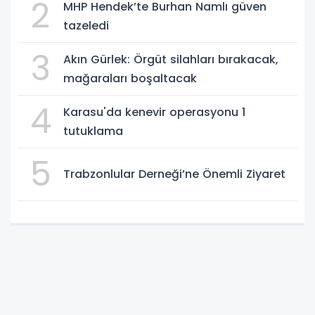
2
MHP Hendek’te Burhan Namlı güven
tazeledi
3
Akın Gürlek: Örgüt silahları bırakacak,
mağaraları boşaltacak
4
Karasu'da kenevir operasyonu 1
tutuklama
5
Trabzonlular Derneği’ne Önemli Ziyaret