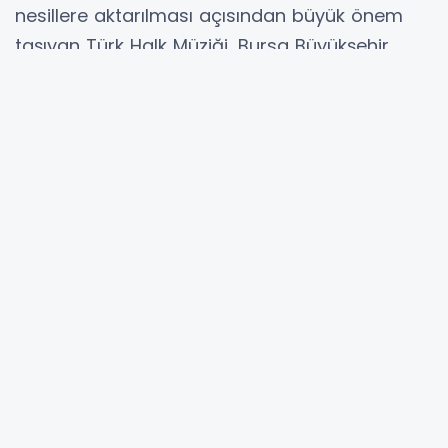
nesillere aktarılması açısından büyük önem
taşıyan Türk Halk Müziği, Bursa Büyükşehir
Belediyesi tarafından düzenlenen özel bir
konserle sanatseverlerle buluştu. Bursa
Büyükşehir Belediyesi Orkestra Şube
Müdürlüğü Türk Halk Müziği Bölümü tarafından
hazırlanan “Kuzeyin Ezgileri” konserine Atatürk
Kültür Merkezi Merinos Yerleşkesi Osmangazi
Salonu ev sahipliği yaptı.