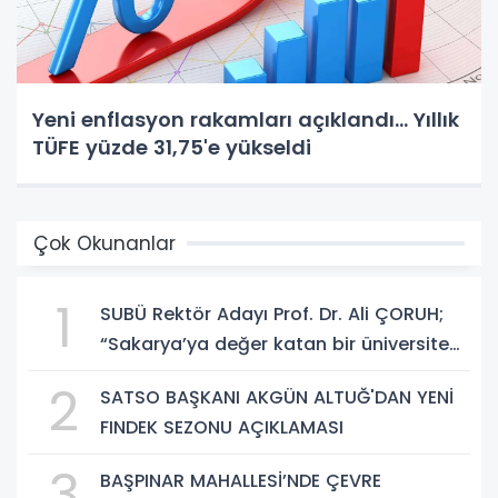
Yeni enflasyon rakamları açıklandı... Yıllık
TÜFE yüzde 31,75'e yükseldi
Çok Okunanlar
1
SUBÜ Rektör Adayı Prof. Dr. Ali ÇORUH;
“Sakarya’ya değer katan bir üniversite
inşa etmek istiyorum”
2
SATSO BAŞKANI AKGÜN ALTUĞ'DAN YENİ
FINDEK SEZONU AÇIKLAMASI
3
BAŞPINAR MAHALLESİ’NDE ÇEVRE