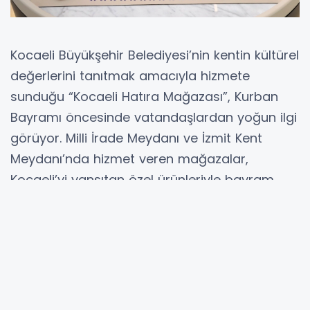
Kocaeli Büyükşehir Belediyesi’nin kentin kültürel
değerlerini tanıtmak amacıyla hizmete
sunduğu “Kocaeli Hatıra Mağazası”, Kurban
Bayramı öncesinde vatandaşlardan yoğun ilgi
görüyor. Milli İrade Meydanı ve İzmit Kent
Meydanı’nda hizmet veren mağazalar,
Kocaeli’yi yansıtan özel ürünleriyle bayram
alışverişine farklı bir alternatif sunuyor.
KOCAELİ (İGFA) -
Kocaeli Hatıra
Mağazası’nda şehrin doğal, kültürel ve tarihi
değerlerinden ilham alınarak hazırlanan pek
çok ürün yer alıyor. Kocaeli’nin yalnızca