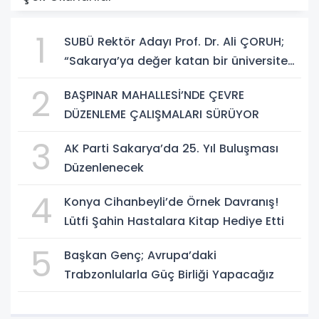
1
SUBÜ Rektör Adayı Prof. Dr. Ali ÇORUH;
“Sakarya’ya değer katan bir üniversite
inşa etmek istiyorum”
2
BAŞPINAR MAHALLESİ’NDE ÇEVRE
DÜZENLEME ÇALIŞMALARI SÜRÜYOR
3
AK Parti Sakarya’da 25. Yıl Buluşması
Düzenlenecek
4
Konya Cihanbeyli’de Örnek Davranış!
Lütfi Şahin Hastalara Kitap Hediye Etti
5
Başkan Genç; Avrupa’daki
Trabzonlularla Güç Birliği Yapacağız