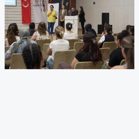
DENİZLİ (İGFA) -
Denizli Büyükşehir Belediyesi
Kadın ve Aile Hizmetleri Daire Başkanlığı ile
Lösemili Çocuklar Sağlık ve Eğitim Vakfı
(LÖSEV) iş birliğinde, lösemi ve kanser
konusunda toplumsal farkındalığı artırmak