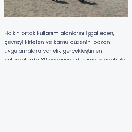
Halkın ortak kullanım alanlarını işgal eden,
çevreyi kirleten ve kamu düzenini bozan
uygulamalara yönelik gerçekleştirilen
çalışmalarda 80 uygunsuz duruma müdahale
edildi.
Yaz aylarının gelmesiyle birlikte Altınordu,
Fatsa, Ünye, Perşembe ve Gülyalı ilçelerindeki
plajlar vatandaşların yoğun ilgisiyle dolup
taşarken, sahillerde yaşanan olumsuzlukların
önüne geçmek için zabıta ekipleri sahaya indi.