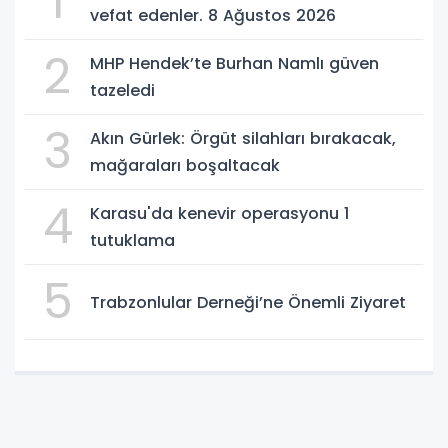
1
vefat edenler. 8 Ağustos 2026
2
MHP Hendek’te Burhan Namlı güven
tazeledi
3
Akın Gürlek: Örgüt silahları bırakacak,
mağaraları boşaltacak
4
Karasu'da kenevir operasyonu 1
tutuklama
5
Trabzonlular Derneği’ne Önemli Ziyaret