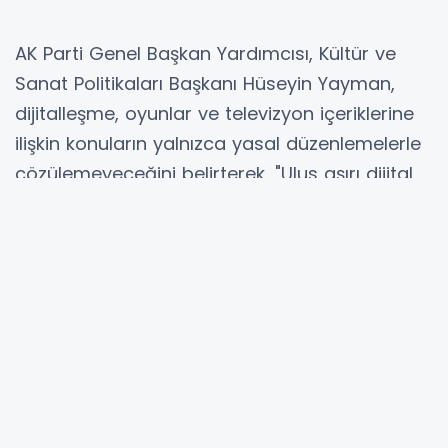
AK Parti Genel Başkan Yardımcısı, Kültür ve
Sanat Politikaları Başkanı Hüseyin Yayman,
dijitalleşme, oyunlar ve televizyon içeriklerine
ilişkin konuların yalnızca yasal düzenlemelerle
çözülemeyeceğini belirterek, "Ulus aşırı dijital
ağların mutlaka toplumlarla yeni bir sözleşme
yapması gerekmektedir." dedi.
ANKARA (İGFA) - AK Parti Genel Başkan
Yardımcısı, Kültür ve Sanat Politikaları Başkanı
Hüseyin Yayman, Ankara Sosyal Bilimler
Üniversitesi (ASBÜ) İletişim Fakültesi
tarafından düzenlenen "Televizyon, İnternet ve
Dijital Oyunların Şiddetle İlişkisi Üzerine" başlıklı