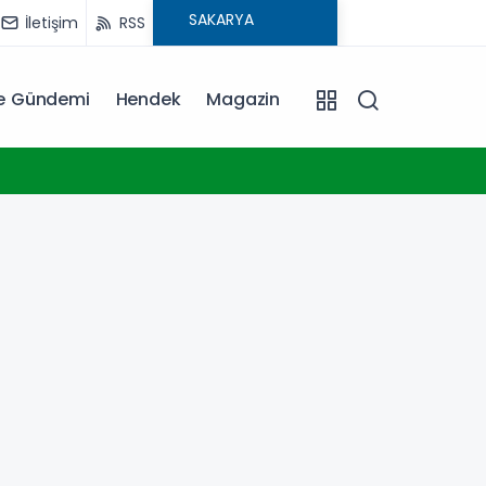
İletişim
RSS
ye Gündemi
Hendek
Magazin
16:20
İstanb