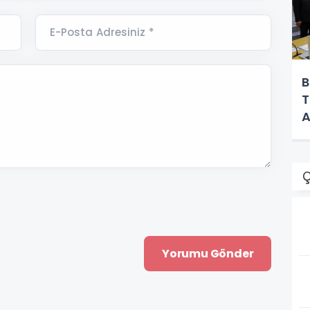
E-Posta Adresiniz *
B
T
A
Ç