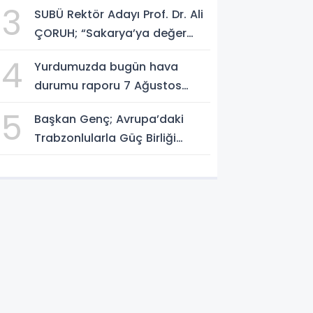
3
SUBÜ Rektör Adayı Prof. Dr. Ali
ÇORUH; “Sakarya’ya değer
katan bir üniversite inşa
4
Yurdumuzda bugün hava
etmek istiyorum”
durumu raporu 7 Ağustos
2026
5
Başkan Genç; Avrupa’daki
Trabzonlularla Güç Birliği
Yapacağız