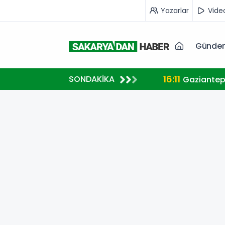
Yazarlar
Vide
Günde
16:11
SONDAKİKA
Gaziantep’