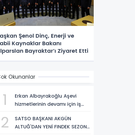
aşkan Şenol Dinç, Enerji ve
abii Kaynaklar Bakanı
lparslan Bayraktar’ı Ziyaret Etti
ok Okunanlar
1
Erkan Albayrakoğlu Aşevi
hizmetlerinin devamı için iş
birliği protokolü imzalandı.
2
SATSO BAŞKANI AKGÜN
ALTUĞ'DAN YENİ FINDEK SEZONU
AÇIKLAMASI