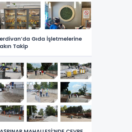
erdivan’da Gıda İşletmelerine
akın Takip
AŞPINAR MAHALLESİ’NDE ÇEVRE