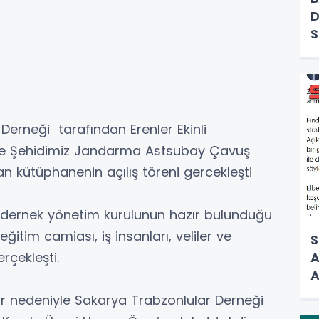
D
Derneği tarafından Erenler Ekinli
ve Şehidimiz Jandarma Astsubay Çavuş
n kütüphanenin açılış töreni gercekleşti
e dernek yönetim kurulunun hazır bulunduğu
ğitim camiası, iş insanları, veliler ve
S
A
rçekleşti.
A
ar nedeniyle Sakarya Trabzonlular Derneği