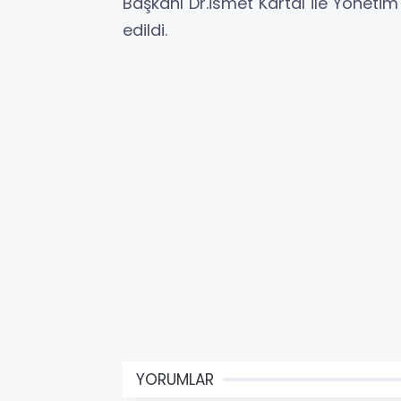
Başkanı Dr.İsmet Kartal ile Yöneti
edildi.
YORUMLAR