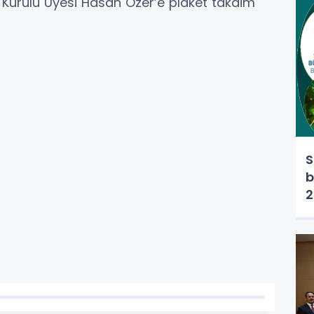
m Kurulu Üyesi Hasan Özer’e plaket takdim
S
b
2