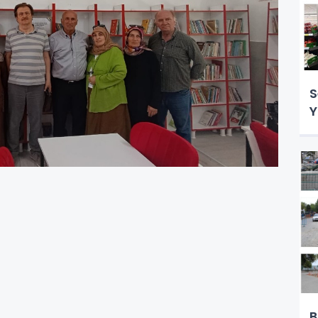
S
Y
B