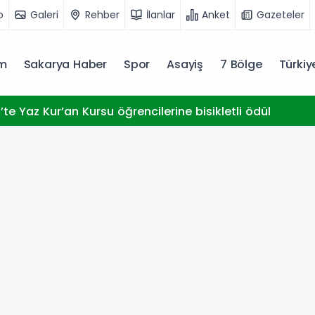
o
Galeri
Rehber
İlanlar
Anket
Gazeteler
m
Sakarya Haber
Spor
Asayiş
7 Bölge
Türki
te Yaz Kur’an Kursu öğrencilerine bisikletli ödül