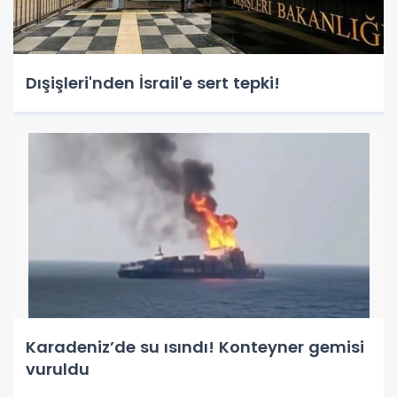
Dışişleri'nden İsrail'e sert tepki!
Karadeniz’de su ısındı! Konteyner gemisi
vuruldu