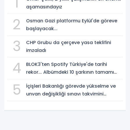
1
aşamasındayız
2
Osman Gazi platformu Eylül'de göreve
başlayacak...
3
CHP Grubu da çerçeve yasa teklifini
imzaladı
4
BLOK3'ten Spotify Türkiye'de tarihi
rekor... Albümdeki 10 şarkının tamamı
Top 50'ye girdi
5
İçişleri Bakanlığı görevde yükselme ve
unvan değişikliği sınavı takvimini
açıkladı