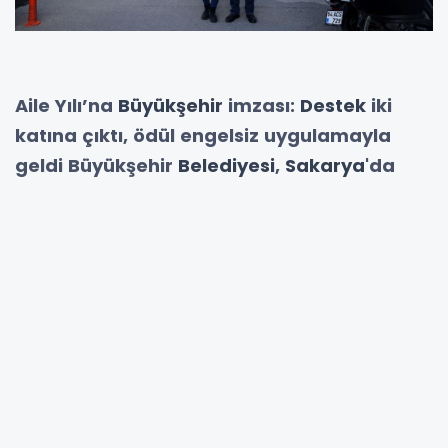
Aile Yılı’na
Büyükşehir
imzası:
Destek
iki
katına çıktı, ödül engelsiz uygulamayla
geldi
Büyükşehir
Belediyesi
,
Sakarya
'da
“Aile Yılı” olarak ilan edilen 2025'te sosyal
belediyecilik anlayışıyla binlerce kişinin
hayatına dokundu, sosyal yardım desteğini
iki katına çıkardı, geliştirdiği ‘engelsiz
ulaşım’ uygulamasıyla önemli bir ödül aldı
ve YADEM ile SGM programlarıyla gönüllere
dokundu.
Sakarya Büyükşehir Belediyesi, sosyal