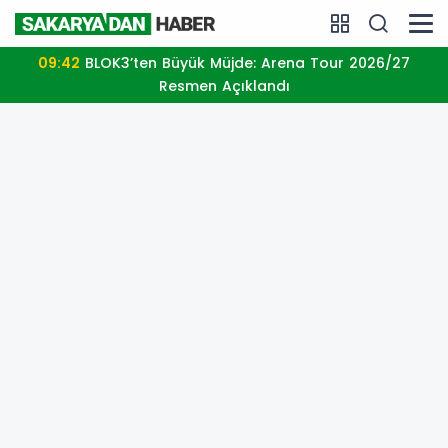
09:28
Kartepe’de Nefes Kesen Yarış: Süper Enduro’da
Heyecan Zirve Yaptı