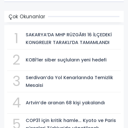
Çok Okunanlar
1
SAKARYA’DA MHP RÜZGÂRI 16 İLÇEDEKİ
KONGRELER TARAKLI’DA TAMAMLANDI
2
KOBİ’ler siber suçluların yeni hedefi
3
Serdivan’da Yol Kenarlarında Temizlik
Mesaisi
4
Artvin’de aranan 68 kişi yakalandı
5
COP31 için kritik hamle... Kyoto ve Paris