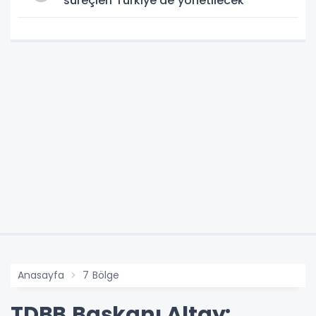
süreçleri Türkiye’de yönetilecek
Anasayfa
7 Bölge
TDBB Başkanı Altay: