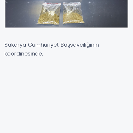
Sakarya Cumhuriyet Başsavcılığının
koordinesinde,
Sakarya İl Emniyet Müdürlüğü
Narkotik Suçlarla Mücadele Şube
Müdürlüğünce;
▪️ Adapazarı, Serdivan ve Arifiye ilçelerinde
yapılan 4 ayrı operasyonda;
▪️ *D.G. (29)*,