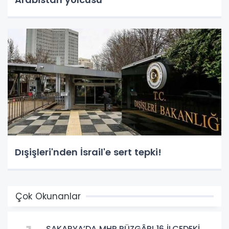
Dışişleri'nden İsrail'e sert tepki!
Çok Okunanlar
SAKARYA’DA MHP RÜZGÂRI 16 İLÇEDEKİ