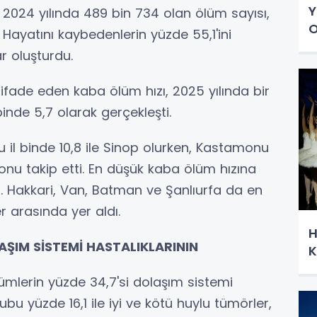
Y
e, 2024 yılında 489 bin 734 olan ölüm sayısı,
O
 Hayatını kaybedenlerin yüzde 55,1'ini
r oluşturdu.
 ifade eden kaba ölüm hızı, 2025 yılında bir
binde 5,7 olarak gerçekleşti.
 il binde 10,8 ile Sinop olurken, Kastamonu
 onu takip etti. En düşük kaba ölüm hızına
du. Hakkari, Van, Batman ve Şanlıurfa da en
r arasında yer aldı.
H
AŞIM SİSTEMİ HASTALIKLARININ
K
lümlerin yüzde 34,7'si dolaşım sistemi
bu yüzde 16,1 ile iyi ve kötü huylu tümörler,