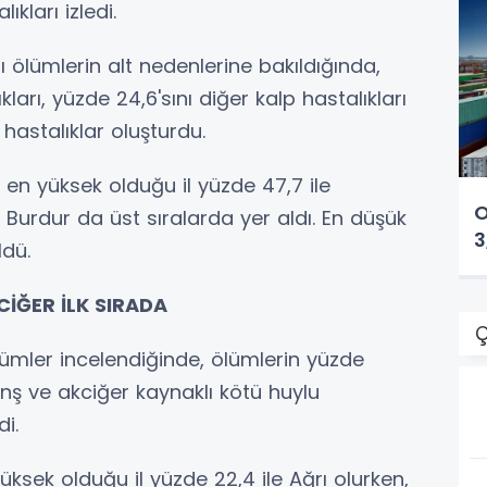
ıkları izledi.
ı ölümlerin alt nedenlerine bakıldığında,
ları, yüzde 24,6'sını diğer kalp hastalıkları
hastalıklar oluşturdu.
 en yüksek olduğu il yüzde 47,7 ile
O
 Burdur da üst sıralarda yer aldı. En düşük
3
ldü.
İĞER İLK SIRADA
Ç
lümler incelendiğinde, ölümlerin yüzde
onş ve akciğer kaynaklı kötü huylu
i.
ksek olduğu il yüzde 22,4 ile Ağrı olurken,