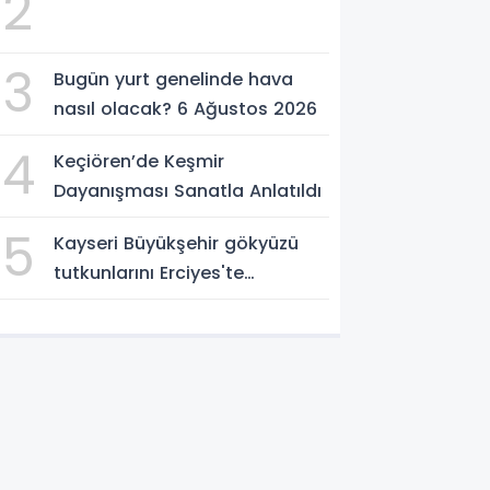
2
3
Bugün yurt genelinde hava
nasıl olacak? 6 Ağustos 2026
4
Keçiören’de Keşmir
Dayanışması Sanatla Anlatıldı
5
Kayseri Büyükşehir gökyüzü
tutkunlarını Erciyes'te
buluşturacak