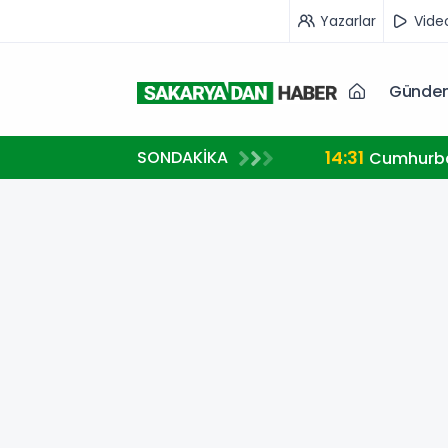
Yazarlar
Vide
Günde
14:31
SONDAKİKA
kolü imzalandı.
Cumhurbaş