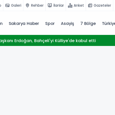
o
Galeri
Rehber
İlanlar
Anket
Gazeteler
m
Sakarya Haber
Spor
Asayiş
7 Bölge
Türki
kanı Erdoğan, Bahçeli'yi Külliye'de kabul etti