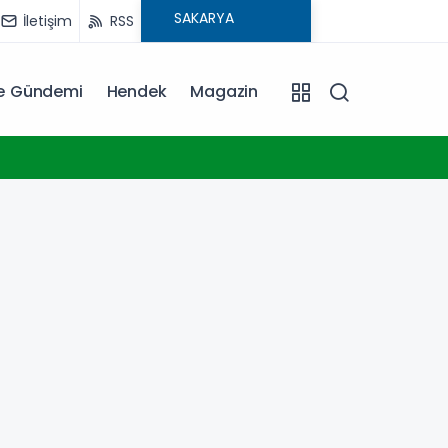
İletişim
RSS
ye Gündemi
Hendek
Magazin
14:06
Sakary