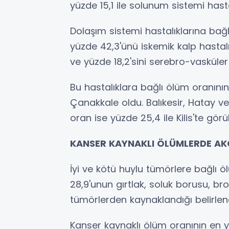
yüzde 15,1 ile solunum sistemi hastal
Dolaşım sistemi hastalıklarına bağl
yüzde 42,3'ünü iskemik kalp hastalık
ve yüzde 18,2'sini serebro-vasküler 
Bu hastalıklara bağlı ölüm oranının
Çanakkale oldu. Balıkesir, Hatay ve
oran ise yüzde 25,4 ile Kilis'te görü
KANSER KAYNAKLI ÖLÜMLERDE AKC
İyi ve kötü huylu tümörlere bağlı ö
28,9'unun gırtlak, soluk borusu, br
tümörlerden kaynaklandığı belirlend
Kanser kaynaklı ölüm oranının en yü