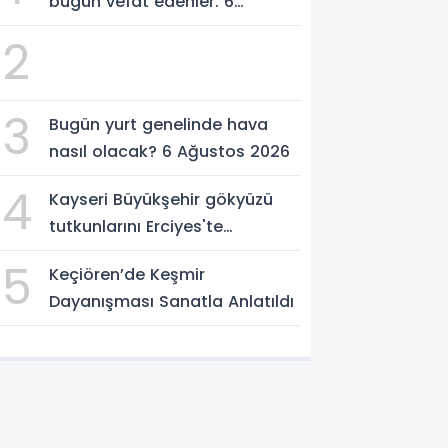
bugün vefat edenler. 6
Ağustos 2026
2
3
Bugün yurt genelinde hava
nasıl olacak? 6 Ağustos 2026
4
Kayseri Büyükşehir gökyüzü
tutkunlarını Erciyes'te
buluşturacak
5
Keçiören’de Keşmir
Dayanışması Sanatla Anlatıldı