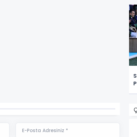
S
P
Ç
E-Posta Adresiniz *