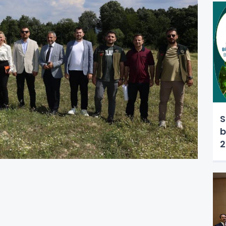
S
b
2