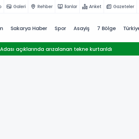
o
Galeri
Rehber
İlanlar
Anket
Gazeteler
m
Sakarya Haber
Spor
Asayiş
7 Bölge
Türki
dası açıklarında arızalanan tekne kurtarıldı