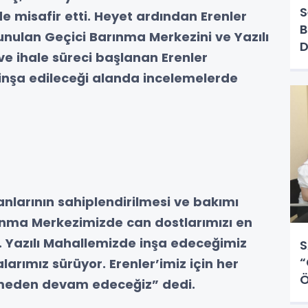
S
e misafir etti. Heyet ardından Erenler
B
unulan Geçici Barınma Merkezini ve Yazılı
D
e ihale süreci başlanan Erenler
inşa edileceği alanda incelemelerde
nlarının sahiplendirilmesi ve bakımı
ınma Merkezimizde can dostlarımızı en
. Yazılı Mahallemizde inşa edeceğimiz
S
“
arımız sürüyor. Erenler’imiz için her
Ö
smeden devam edeceğiz” dedi.