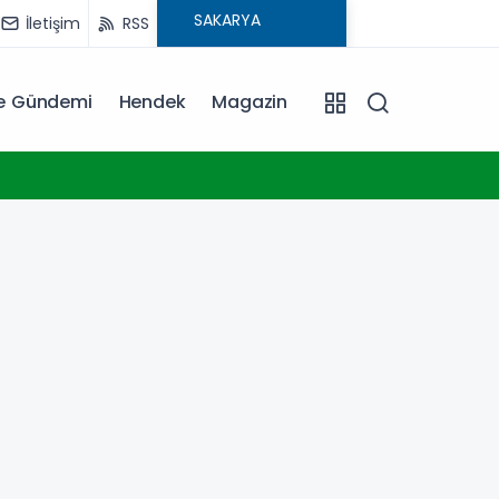
İletişim
RSS
ye Gündemi
Hendek
Magazin
20:06
Erkan