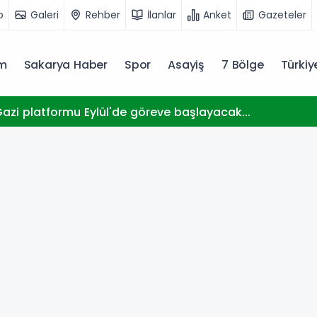
o
Galeri
Rehber
İlanlar
Anket
Gazeteler
m
Sakarya Haber
Spor
Asayiş
7 Bölge
Türki
zi platformu Eylül'de göreve başlayacak...