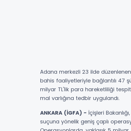
Adana merkezli 23 ilde düzenlenen
bahis faaliyetleriyle bağlantılı 47
milyar TL'lik para hareketliliği tesp
mal varlığına tedbir uygulandı.
ANKARA (İGFA) -
İçişleri Bakanlığ
suçuna yönelik geniş çaplı operasy
Operasyonlarda, yaklaşık 5 milyar TL