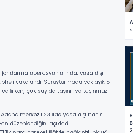
A
s
 jandarma operasyonlarında, yasa dışı
 şüpheli yakalandı. Soruşturmada yaklaşık 5
it edilirken, çok sayıda taşınır ve taşınmaz
ı, Adana merkezli 23 ilde yasa dışı bahis
E
B
on düzenlendiğini açıkladı.
2
'lik para hareketliliğiyle bağlantılı olduğu