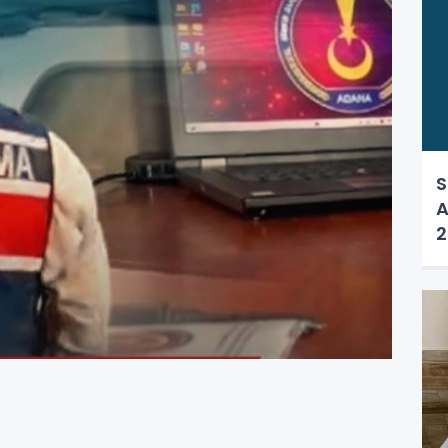
S
A
2