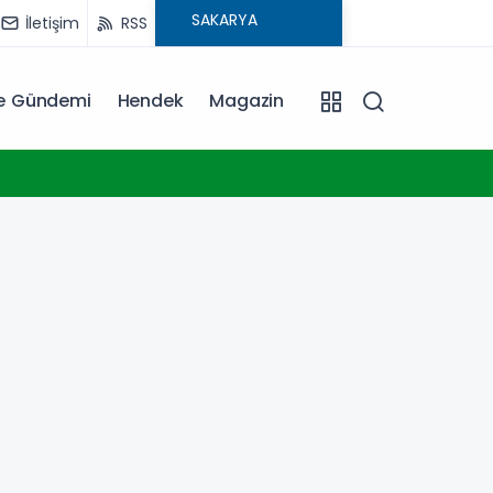
İletişim
RSS
ye Gündemi
Hendek
Magazin
18:30
Trabz