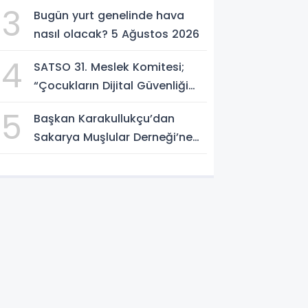
Açılıyor; Can Dostlara Güvenli
3
Bugün yurt genelinde hava
Yuva
nasıl olacak? 5 Ağustos 2026
4
SATSO 31. Meslek Komitesi;
“Çocukların Dijital Güvenliği
Öncelik Olmalı”
5
Başkan Karakullukçu’dan
Sakarya Muşlular Derneği’ne
ziyaret