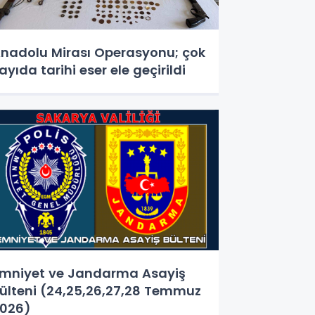
nadolu Mirası Operasyonu; çok
ayıda tarihi eser ele geçirildi
mniyet ve Jandarma Asayiş
ülteni (24,25,26,27,28 Temmuz
026)