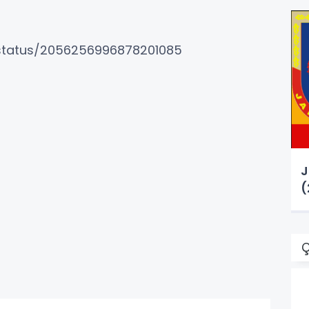
k/status/2056256996878201085
J
(
Ç