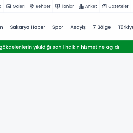
o
Galeri
Rehber
İlanlar
Anket
Gazeteler
m
Sakarya Haber
Spor
Asayiş
7 Bölge
Türki
ökdelenlerin yıkıldığı sahil halkın hizmetine açıldı