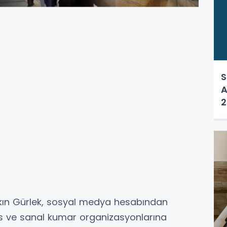
S
A
2
kın Gürlek, sosyal medya hesabından
is ve sanal kumar organizasyonlarına