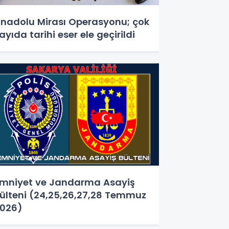
nadolu Mirası Operasyonu; çok
ayıda tarihi eser ele geçirildi
mniyet ve Jandarma Asayiş
ülteni (24,25,26,27,28 Temmuz
026)