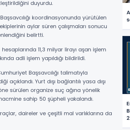
eştirildiğini duyurdu.
A
Başsavcılığı koordinasyonunda yürütülen
s
iplerinin aylar süren çalışmaları sonucu
endiğini belirtti.
 hesaplarında 11,3 milyar lirayı aşan işlem
nda adli işlem yapıldığı bildirildi.
umhuriyet Başsavcılığı talimatıyla
ği açıklandı. Yurt dışı bağlantılı yasa dışı
ğı öne sürülen organize suç ağına yönelik
 hacmine sahip 50 şüpheli yakalandı.
E
B
çlar, daireler ve çeşitli mal varlıklarına da
2