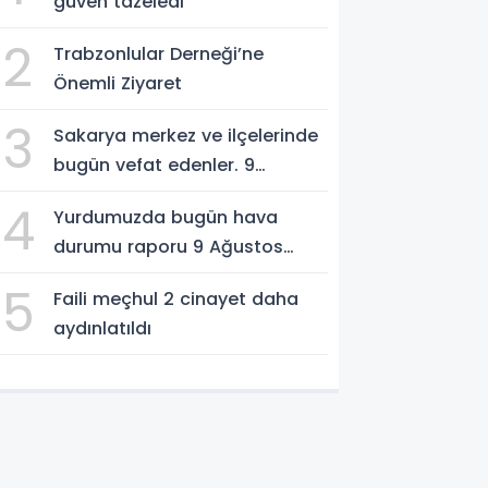
güven tazeledi
2
Trabzonlular Derneği’ne
Önemli Ziyaret
3
Sakarya merkez ve ilçelerinde
bugün vefat edenler. 9
Ağustos 2026
4
Yurdumuzda bugün hava
durumu raporu 9 Ağustos
2026
5
Faili meçhul 2 cinayet daha
aydınlatıldı