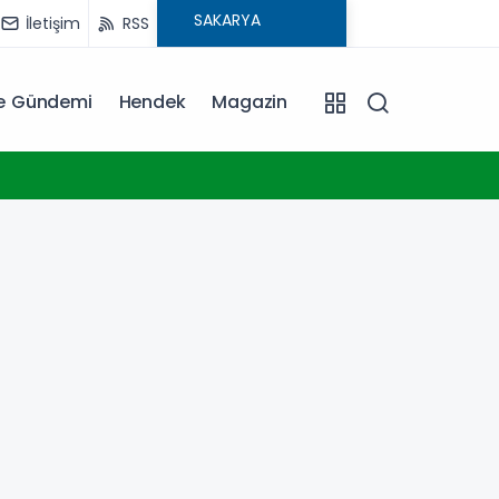
İletişim
RSS
ye Gündemi
Hendek
Magazin
11:38
Çocukl