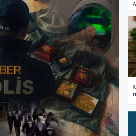
A
K
t