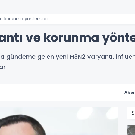
ve korunma yöntemleri
antı ve korunma yönt
 gündeme gelen yeni H3N2 varyantı, influenz
ar
Abon
S