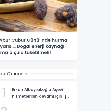
Abur Cubur Günü″nde hurma
yarısı... Doğal enerji kaynağı
ma ölçülü tüketilmeli!
ok Okunanlar
1
Erkan Albayrakoğlu Aşevi
hizmetlerinin devamı için iş
birliği protokolü imzalandı.