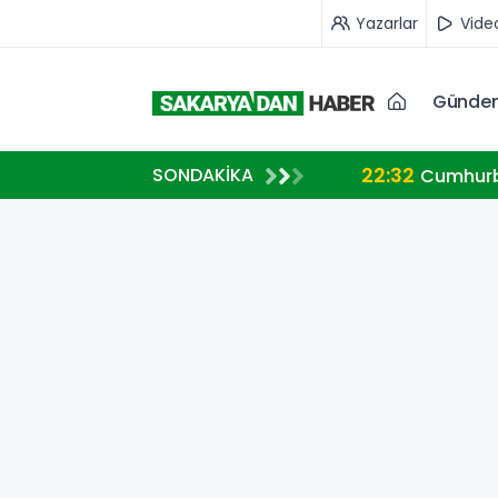
Yazarlar
Vide
Günde
22:32
SONDAKİKA
ve Gazze mesajı
Cumhurb