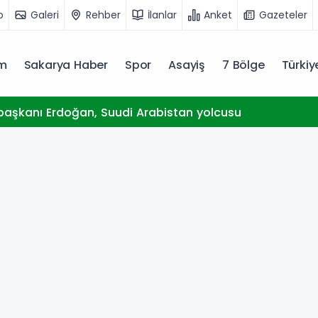
o
Galeri
Rehber
İlanlar
Anket
Gazeteler
m
Sakarya Haber
Spor
Asayiş
7 Bölge
Türki
aşkanı Erdoğan, Suudi Arabistan yolcusu