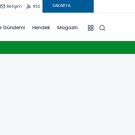
İletişim
RSS
ye Gündemi
Hendek
Magazin
09:15
Yurdu