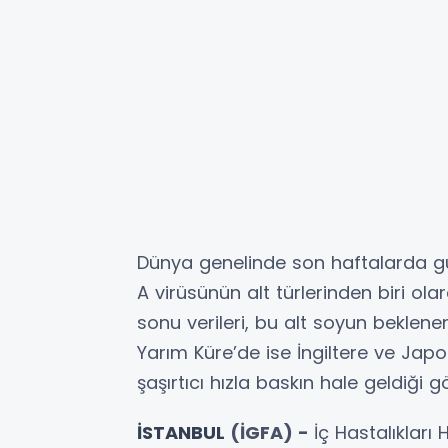
Dünya genelinde son haftalarda g
A virüsünün alt türlerinden biri ol
sonu verileri, bu alt soyun beklene
Yarım Küre’de ise İngiltere ve Jap
şaşırtıcı hızla baskın hale geldiği g
İSTANBUL
(İGFA) -
İç Hastalıkları