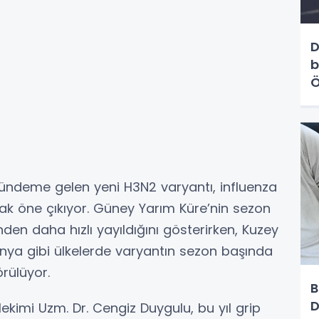
D
b
Ö
h
ündeme gelen yeni H3N2 varyantı, influenza
arak öne çıkıyor. Güney Yarım Küre’nin sezon
nden daha hızlı yayıldığını gösterirken, Kuzey
onya gibi ülkelerde varyantın sezon başında
örülüyor.
B
D
 Hekimi Uzm. Dr. Cengiz Duygulu, bu yıl grip