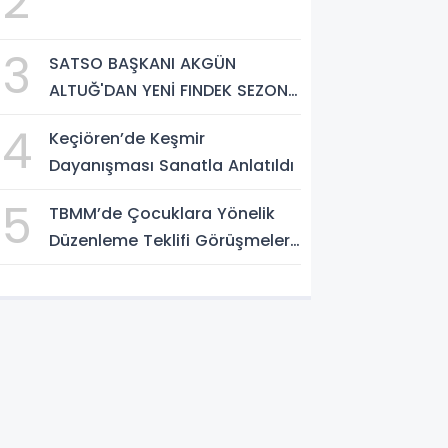
2
3
SATSO BAŞKANI AKGÜN
ALTUĞ'DAN YENİ FINDEK SEZONU
AÇIKLAMASI
4
Keçiören’de Keşmir
Dayanışması Sanatla Anlatıldı
5
TBMM’de Çocuklara Yönelik
Düzenleme Teklifi Görüşmeleri
Tamamlandı