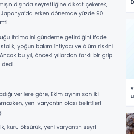
D
lmışın dışında seyrettiğine dikkat çekerek,
 ve Japonya’da erken dönemde yüzde 90
tti.
u ihtimalini gündeme getirdiğini ifade
stalık, yoğun bakım ihtiyacı ve ölüm riskini
cak bu yıl, önceki yıllardan farklı bir grip
 dedi.
Y
adığı verilere göre, Ekim ayının son iki
u
mazken, yeni varyantın olası belirtileri
ş
ik, kuru öksürük, yeni varyantın seyri