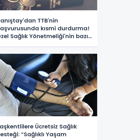
anıştay'dan TTB'nin
aşvurusunda kısmi durdurma!
zel Sağlık Yönetmeliği'nin bazı
ükümleri askıda
aşkentlilere Ücretsiz Sağlık
esteği: “Sağlıklı Yaşam