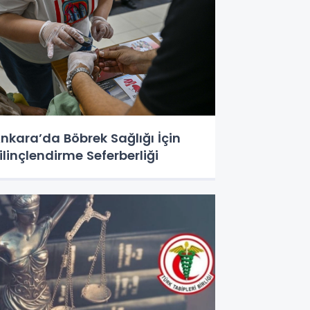
nkara’da Böbrek Sağlığı İçin
ilinçlendirme Seferberliği