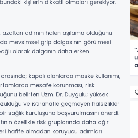
ubundaki kişilerin dikkatli olmaları gerekiyor.
çok azaltan adımın halen aşılama olduğunu
yıl da mevsimsel grip dalgasının görülmesi
″
 bağlı olarak dalganın daha erken
u
a
arasında; kapalı alanlarda maske kullanımı,
k ortamlarda mesafe korunması, risk
Ç
uğunu belirten Uzm. Dr. Duygulu; yüksek
zukluğu ve istirahatle geçmeyen halsizlikler
sağlık kuruluşuna başvurulmasını önerdi.
ının özellikle risk gruplarında daha ağır
tileri hafife almadan koruyucu adımları