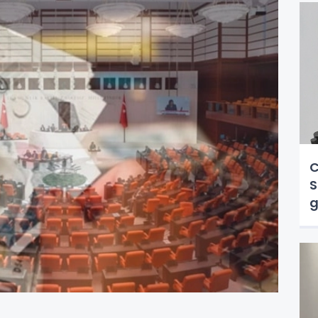
C
S
g