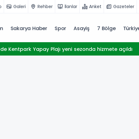
o
Galeri
Rehber
İlanlar
Anket
Gazeteler
m
Sakarya Haber
Spor
Asayiş
7 Bölge
Türki
r'de Kentpark Yapay Plajı yeni sezonda hizmete açıldı