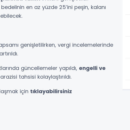
ış bedelinin en az yüzde 25’ini peşin, kalanı
debilecek.
apsamı genişletilirken, vergi incelemelerinde
tırıldı.
rtlarında güncellemeler yapıldı,
engelli ve
razisi tahsisi kolaylaştırıldı.
laşmak için
tıklayabilirsiniz