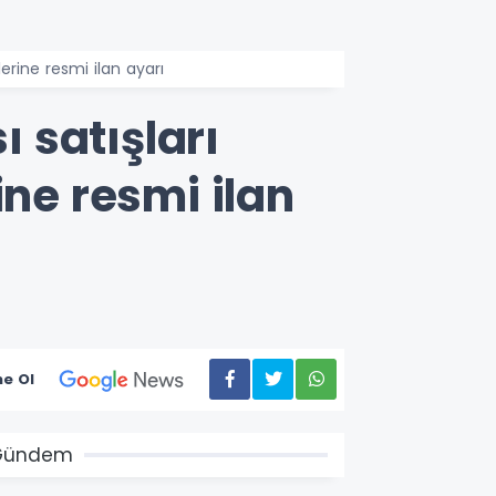
lerine resmi ilan ayarı
ı satışları
ine resmi ilan
e Ol
Gündem