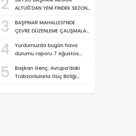
2
etmek istiyorum”
ALTUĞ'DAN YENİ FINDEK SEZONU
AÇIKLAMASI
3
BAŞPINAR MAHALLESİ’NDE
ÇEVRE DÜZENLEME ÇALIŞMALARI
SÜRÜYOR
4
Yurdumuzda bugün hava
durumu raporu 7 Ağustos
2026
5
Başkan Genç; Avrupa’daki
Trabzonlularla Güç Birliği
Yapacağız