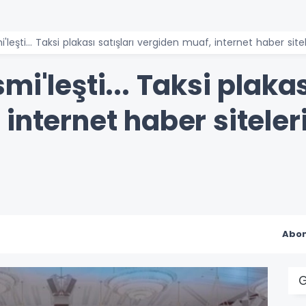
leşti... Taksi plakası satışları vergiden muaf, internet haber site
i'leşti... Taksi plakas
internet haber siteler
Abon