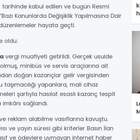
k
tarihinde kabul edilen ve bugün Resmi
h
Bazı Kanunlarda Değişiklik Yapılmasına Dair
i düzenlemeler hayata geçti.
e oldu:
na
vergi muafiyeti getirildi. Gerçek usulde
 dolmuş, minibüs ve servis araçlarına ait
rından doğan kazançlar gelir vergisinden
cu taşımacılığı yapanlara, mali cihaz
meleri şartıyla hasılat esaslı kazanç tespit
 imkânı sağlandı.
L
M
 ve reklam alabilme vasıflarına kavuştu.
ısı ve yayın süresi gibi kriterler Basın İlan
asıf ve ödevlere uymayan internet haber