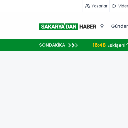
Yazarlar
Vide
Günde
16:48
SONDAKİKA
diye Etti
Eskişehi