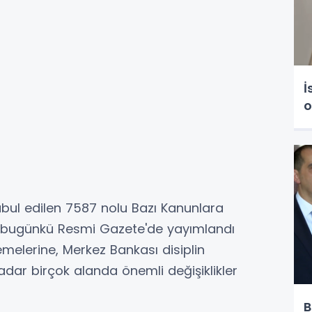
İ
o
bul edilen 7587 nolu Bazı Kanunlara
un bugünkü Resmi Gazete'de yayımlandı
emelerine, Merkez Bankası disiplin
dar birçok alanda önemli değişiklikler
B