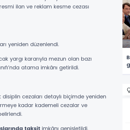
 resmi ilan ve reklam kesme cezası
arı yeniden düzenlendi.
B
ancak yargı kararıyla mezun olan bazı
g
nıfı’nda atama imkânı getirildi.
Ç
 disiplin cezaları detaylı biçimde yeniden
ermeye kadar kademeli cezalar ve
lirlendi.
şlarında taksit
imkânı genişletildi.