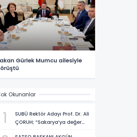
akan Gürlek Mumcu ailesiyle
örüştü
ok Okunanlar
1
SUBÜ Rektör Adayı Prof. Dr. Ali
ÇORUH; “Sakarya’ya değer
katan bir üniversite inşa
SATSO BAŞKANI AKGÜN