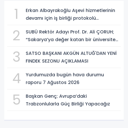
1
Erkan Albayrakoğlu Aşevi hizmetlerinin
devamı için iş birliği protokolü
imzalandı.
2
SUBÜ Rektör Adayı Prof. Dr. Ali ÇORUH;
“Sakarya’ya değer katan bir üniversite
inşa etmek istiyorum”
3
SATSO BAŞKANI AKGÜN ALTUĞ'DAN YENİ
FINDEK SEZONU AÇIKLAMASI
4
Yurdumuzda bugün hava durumu
raporu 7 Ağustos 2026
5
Başkan Genç; Avrupa’daki
Trabzonlularla Güç Birliği Yapacağız