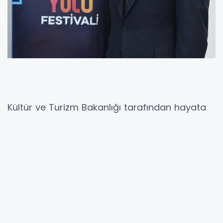
Kültür ve Turizm Bakanlığı tarafından hayata
geçirilen ve dünyanın en büyük kültür-sanat
organizasyonlarından biri olarak gösterilen
Türkiye Kültür Yolu Festivali’nin 9’uncusu,
Sakarya'da düzenleniyor. Kültür ve Turizm
Bakanlığı Bakan Yardımcısı Gökhan Yazgı'nın
katılımıyla gerçekleştirilecek Türkiye Kültür Yolu
Festivali, 4 Temmuz Cumartesi günü saat