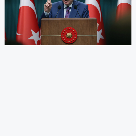
Cumhurbaşkanı Recep Tayyip Erdoğan,
Kabine Toplantısı sonrası yaptığı açıklamada,
son 23 yılda ulaşım altyapısına yüz
milyarlarca dolarlık yatırım yapıldığını
belirterek, bölünmüş yol, otoyol, köprü, tünel
ve hızlı tren projeleriyle Türkiye’nin büyük bir
dönüşüm yaşadığını söyledi. Erdoğan, artık