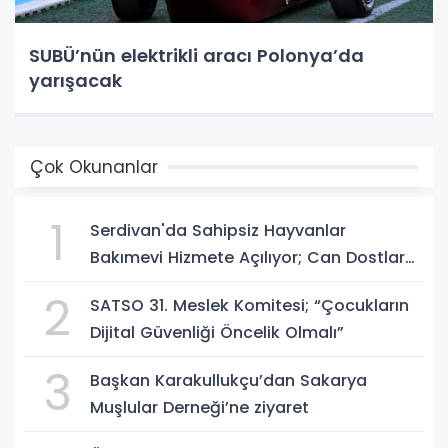
SUBÜ’nün elektrikli aracı Polonya’da
yarışacak
Çok Okunanlar
1
Serdivan'da Sahipsiz Hayvanlar
Bakımevi Hizmete Açılıyor; Can Dostlara
Güvenli Yuva
2
SATSO 31. Meslek Komitesi; “Çocukların
Dijital Güvenliği Öncelik Olmalı”
3
Başkan Karakullukçu’dan Sakarya
Muşlular Derneği’ne ziyaret