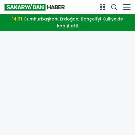
14:31
Cumhurbaşkanı Erdoğan, Bahçeli'yi Külliye'de
kabul etti