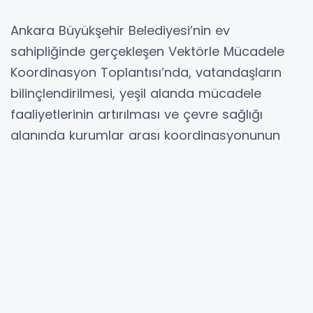
Ankara Büyükşehir Belediyesi’nin ev
sahipliğinde gerçekleşen Vektörle Mücadele
Koordinasyon Toplantısı’nda, vatandaşların
bilinçlendirilmesi, yeşil alanda mücadele
faaliyetlerinin artırılması ve çevre sağlığı
alanında kurumlar arası koordinasyonunun
güçlendirilmesi yönünde kararlar alındı.
ANKARA (İGFA) -
Ankara Büyükşehir
Belediyesi (ABB), insan ve çevre sağlığını
tehdit eden vektörle mücadele çalışmalarını
ilgili kurumlarla iş birliği içinde sürdürüyor.
Bu kapsamda ABB ile ilçe belediyelerinin
katılımıyla düzenlenen Vektörle Mücadele