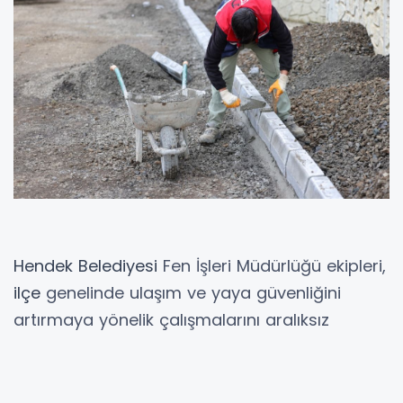
Hendek
Belediyesi
Fen İşleri Müdürlüğü ekipleri,
ilçe
genelinde ulaşım ve yaya güvenliğini
artırmaya yönelik çalışmalarını aralıksız
sürdürüyor. Kilit parke
yol
, kilit parke kaldırım,
baskı beton kaldırım ve yol düzenleme
çalışmaları kapsamında farklı mahallelerde