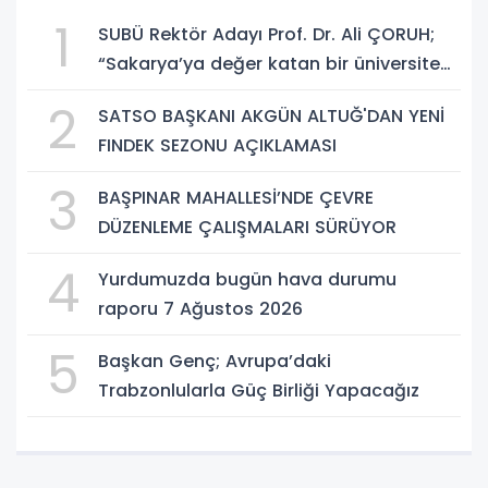
1
SUBÜ Rektör Adayı Prof. Dr. Ali ÇORUH;
“Sakarya’ya değer katan bir üniversite
inşa etmek istiyorum”
2
SATSO BAŞKANI AKGÜN ALTUĞ'DAN YENİ
FINDEK SEZONU AÇIKLAMASI
3
BAŞPINAR MAHALLESİ’NDE ÇEVRE
DÜZENLEME ÇALIŞMALARI SÜRÜYOR
4
Yurdumuzda bugün hava durumu
raporu 7 Ağustos 2026
5
Başkan Genç; Avrupa’daki
Trabzonlularla Güç Birliği Yapacağız