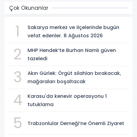
Çok Okunanlar
1
Sakarya merkez ve ilçelerinde bugün
vefat edenler. 8 Ağustos 2026
2
MHP Hendek’te Burhan Namlı güven
tazeledi
3
Akın Gürlek: Örgüt silahları bırakacak,
mağaraları boşaltacak
4
Karasu'da kenevir operasyonu 1
tutuklama
5
Trabzonlular Derneği’ne Önemli Ziyaret