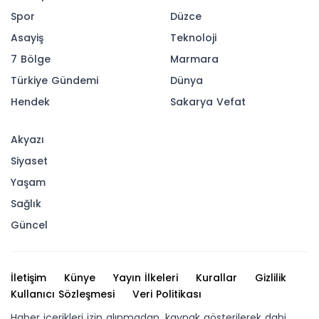
Spor
Düzce
Asayiş
Teknoloji
7 Bölge
Marmara
Türkiye Gündemi
Dünya
Hendek
Sakarya Vefat
Akyazı
Siyaset
Yaşam
Sağlık
Güncel
İletişim
Künye
Yayın İlkeleri
Kurallar
Gizlilik
Kullanıcı Sözleşmesi
Veri Politikası
Haber içerikleri izin alınmadan, kaynak gösterilerek dahi