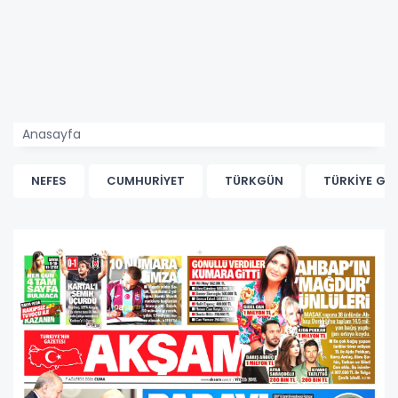
Anasayfa
NEFES
CUMHURİYET
TÜRKGÜN
TÜRKİYE GA