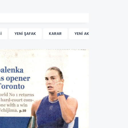
İ
YENİ ŞAFAK
KARAR
YENİ AKİT
AKŞAM