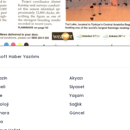
isoft
Haber Yazılımı
zin
Akyazı
eli
Siyaset
e
Yaşam
oloji
Sağlık
mara
Güncel
ya