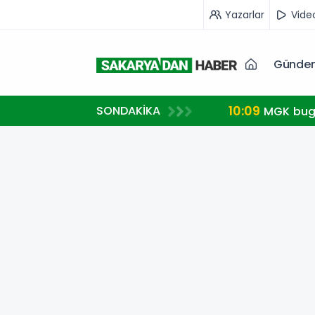
Yazarlar
Vide
Günde
10:09
SONDAKİKA
MGK bugü