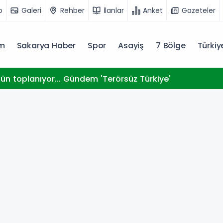
o
Galeri
Rehber
İlanlar
Anket
Gazeteler
m
Sakarya Haber
Spor
Asayiş
7 Bölge
Türki
n toplanıyor... Gündem 'Terörsüz Türkiye'