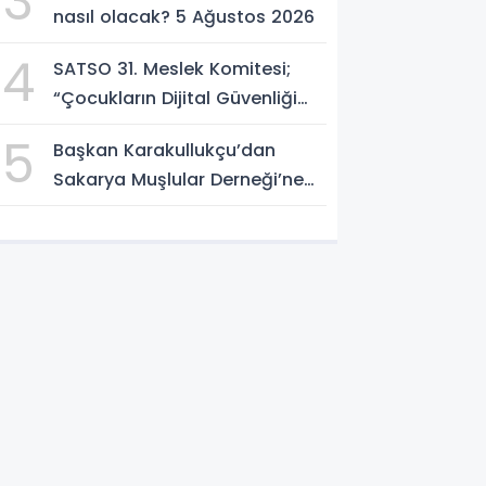
3
nasıl olacak? 5 Ağustos 2026
4
SATSO 31. Meslek Komitesi;
“Çocukların Dijital Güvenliği
Öncelik Olmalı”
5
Başkan Karakullukçu’dan
Sakarya Muşlular Derneği’ne
ziyaret