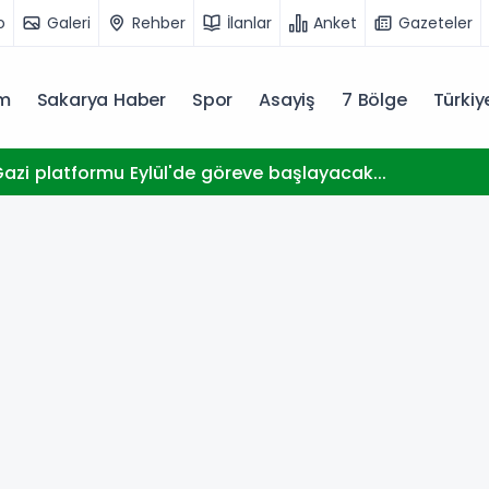
o
Galeri
Rehber
İlanlar
Anket
Gazeteler
m
Sakarya Haber
Spor
Asayiş
7 Bölge
Türki
zi platformu Eylül'de göreve başlayacak...