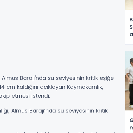
B
S
a
Almus Barajı'nda su seviyesinin kritik eşiğe
 14 cm kaldığını açıklayan Kaymakamlık,
kip etmesi istendi.
ı, Almus Barajı’nda su seviyesinin kritik
G
m