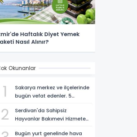
zmir'de Haftalık Diyet Yemek
aketi Nasıl Alınır?
ok Okunanlar
1
Sakarya merkez ve ilçelerinde
bugün vefat edenler. 5
Ağustos 2026
2
Serdivan'da Sahipsiz
Hayvanlar Bakımevi Hizmete
Açılıyor; Can Dostlara Güvenli
Bugün yurt genelinde hava
Yuva