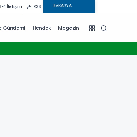
İletişim
RSS
ye Gündemi
Hendek
Magazin
18:30
Trabz