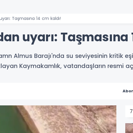
uyarı: Taşmasına 14 cm kaldı!
dan uyarı: Taşmasına 
amn Almus Barajı'nda su seviyesinin kritik eş
klayan Kaymakamlık, vatandaşların resmi açık
Abon
7