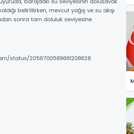
yuruda, barajdaki su seviyesinin dolusavak
ldığı belirtilirken, mevcut yağış ve su akışı
ndan sonra tam doluluk seviyesine
kam/status/2056700589661208628
M