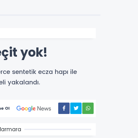
çit yok!
ce sentetik ecza hapı ile
eli yakalandı.
e Ol
Marmara