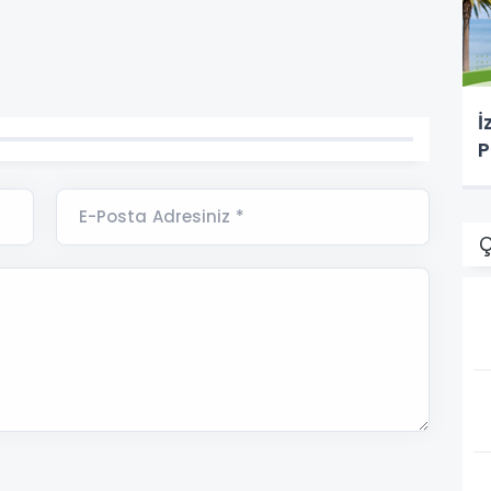
İ
P
E-Posta Adresiniz *
Ç